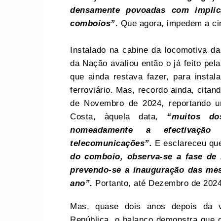
densamente povoadas com implica
comboios”
. Que agora, impedem a ci
Instalado na cabine da locomotiva da
da Nação avaliou então o já feito pe
que ainda restava fazer, para insta
ferroviário. Mas, recordo ainda, citan
de Novembro de 2024, reportando u
Costa, àquela data,
“muitos do
nomeadamente a efectivaçã
telecomunicações”.
E esclareceu qu
do comboio, observa-se a fase de r
prevendo-se a inauguração das me
ano”.
Portanto, até Dezembro de 2024
Mas, quase dois anos depois da v
República, o balanço demonstra que 