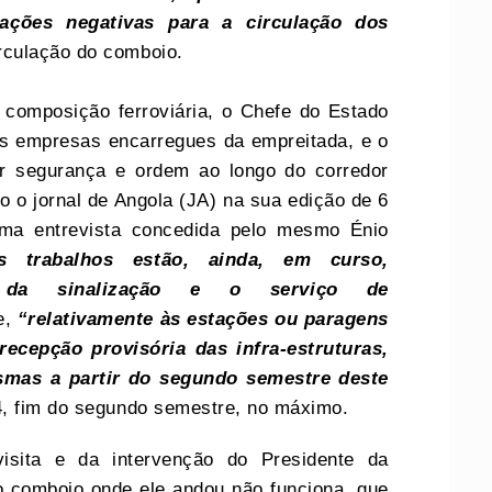
ções negativas para a circulação dos
rculação do comboio.
 composição ferroviária, o Chefe do Estado
las empresas encarregues da empreitada, e o
lar segurança e ordem ao longo do corredor
do o jornal de Angola (JA) na sua edição de 6
ma entrevista concedida pelo mesmo Énio
s trabalhos estão, ainda, em curso,
o da sinalização e o serviço de
e,
“relativamente às estações ou paragens
ecepção provisória das infra-estruturas,
smas a partir do segundo semestre deste
, fim do segundo semestre, no máximo.
isita e da intervenção do Presidente da
o comboio onde ele andou não funciona, que