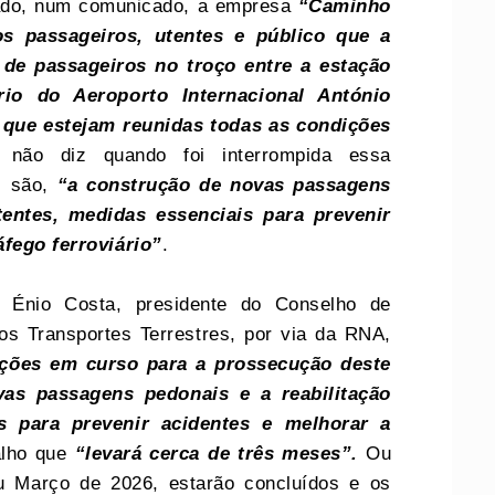
ado, num comunicado, a empresa
“Caminho
s passageiros, utentes e público que a
 de passageiros no troço entre a estação
io do Aeroporto Internacional António
 que estejam reunidas todas as condições
não diz quando foi interrompida essa
as são,
“a construção de novas passagens
tentes, medidas essenciais para prevenir
áfego ferroviário”
.
a, Énio Costa, presidente do Conselho de
os Transportes Terrestres, por via da RNA,
nções em curso para a prossecução deste
ovas passagens pedonais e a reabilitação
is para prevenir acidentes e melhorar a
alho que
“levará cerca de três meses”.
Ou
ou Março de 2026, estarão concluídos e os