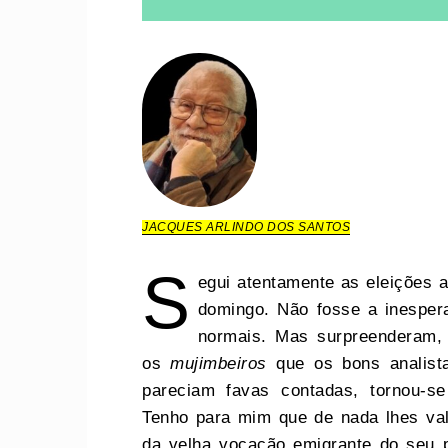
JACQUES ARLINDO DOS SANTOS
S
egui atentamente as eleições a
domingo. Não fosse a inesper
normais. Mas surpreenderam, 
os
mujimbeiros
que os bons analist
pareciam favas contadas, tornou-s
Tenho para mim que de nada lhes va
da velha vocação emigrante do seu p