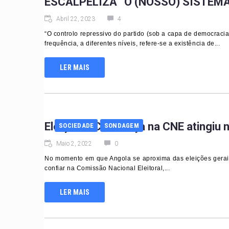
ESCALPELIZA “O (NOSSO) SISTEMA
Abril 22, 2023
4
“O controlo repressivo do partido (sob a capa de democracia
frequência, a diferentes níveis, refere-se a existência de...
LER MAIS
Eleições. Confiança na CNE atingiu 
SOCIEDADE
SONDAGEM
Maio 2, 2022
0
No momento em que Angola se aproxima das eleições gerai
confiar na Comissão Nacional Eleitoral,...
LER MAIS