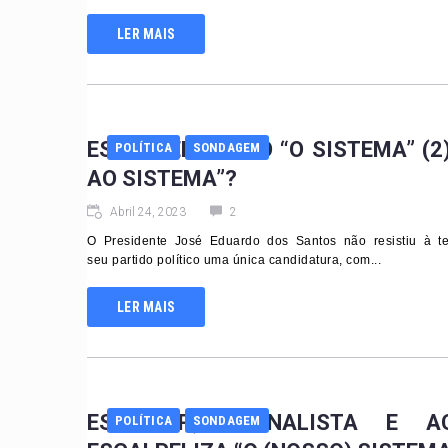
LER MAIS
ESCALPELIZANDO “O SISTEMA” (2)
POLÍTICA
SONDAGEM
AO SISTEMA”?
Abril 24, 2023
2
O Presidente José Eduardo dos Santos não resistiu à t
seu partido político uma única candidatura, com...
LER MAIS
ESCRITOR, JORNALISTA E 
POLÍTICA
SONDAGEM