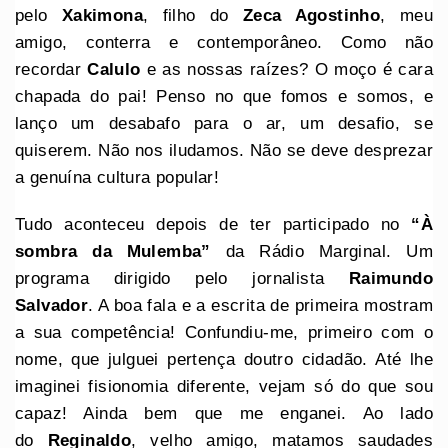
pelo
Xakimona
, filho do
Zeca Agostinho
, meu
amigo, conterra e contemporâneo. Como não
recordar
Calulo
e as nossas raízes? O moço é cara
chapada do pai! Penso no que fomos e somos, e
lanço um desabafo para o ar, um desafio, se
quiserem. Não nos iludamos. Não se deve desprezar
a genuína cultura popular!
Tudo aconteceu depois de ter participado no
“À
sombra da Mulemba”
da Rádio Marginal. Um
programa dirigido pelo jornalista
Raimundo
Salvador
. A boa fala e a escrita de primeira mostram
a sua competência! Confundiu-me, primeiro com o
nome, que julguei pertença doutro cidadão. Até lhe
imaginei fisionomia diferente, vejam só do que sou
capaz! Ainda bem que me enganei. Ao lado
do
Reginaldo
, velho amigo, matamos saudades