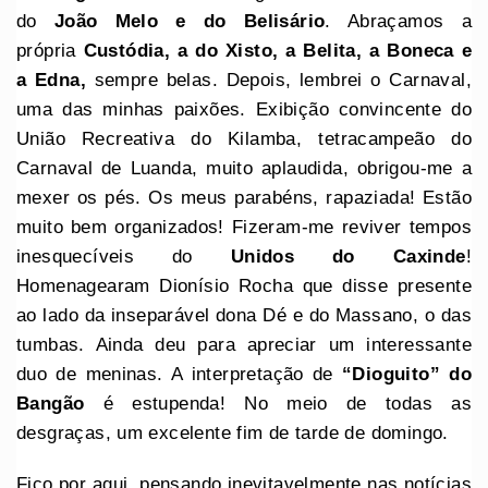
do
João Melo e do Belisário
. Abraçamos a
própria
Custódia, a do Xisto, a Belita, a Boneca e
a Edna,
sempre belas. Depois, lembrei o Carnaval,
uma das minhas paixões. Exibição convincente do
União Recreativa do Kilamba, tetracampeão do
Carnaval de Luanda, muito aplaudida, obrigou-me a
mexer os pés. Os meus parabéns, rapaziada! Estão
muito bem organizados! Fizeram-me reviver tempos
inesquecíveis do
Unidos do Caxinde
!
Homenagearam Dionísio Rocha que disse presente
ao lado da inseparável dona Dé e do Massano, o das
tumbas. Ainda deu para apreciar um interessante
duo de meninas. A interpretação de
“Dioguito” do
Bangão
é estupenda! No meio de todas as
desgraças, um excelente fim de tarde de domingo.
Fico por aqui, pensando inevitavelmente nas notícias