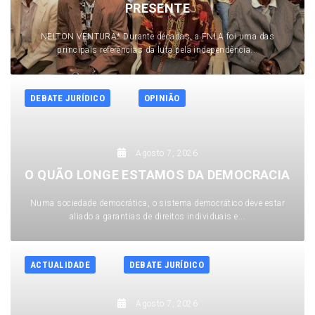
PRESENTE
NELTON VENTURA* Durante décadas, a FNLA foi uma das
principais referências da luta pela independência...
DEBATE JURÍDICO
OPINIÃO
Agosto 7, 2026
O QUÃO LONGE ESTAMOS DA DEMOCRACIA
Numa sociedade democrática, o sistema democrático deve estar
aliado a garantias de direitos individuais e...
ACTUALIDADE
DEBATE JURÍDICO
Agosto 7, 2026