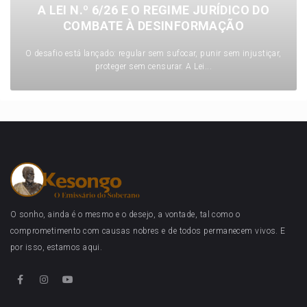
A LEI N.º 6/26 E O REGIME JURÍDICO DO
COMBATE À DESINFORMAÇÃO
O desafio está lançado: regular sem sufocar, punir sem injustiçar,
proteger sem censurar. A Lei...
O sonho, ainda é o mesmo e o desejo, a vontade, tal como o
comprometimento com causas nobres e de todos permanecem vivos. E
por isso, estamos aqui.