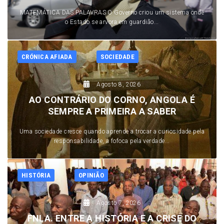
MATEMÁTICA DAS PALAVRAS O Governo criou um sistema onde
o Estado se arvora em guardião...
CRÓNICA AFIADA
SOCIEDADE
Agosto 8, 2026
AO CONTRÁRIO DO CORNO, ANGOLA É
SEMPRE A PRIMEIRA A SABER
Uma sociedade cresce quando aprende a trocar a curiosidade pela
responsabilidade, a fofoca pela verdade...
HISTÓRIA
OPINIÃO
Agosto 7, 2026
FNLA. ENTRE A HISTÓRIA E A CRISE DO