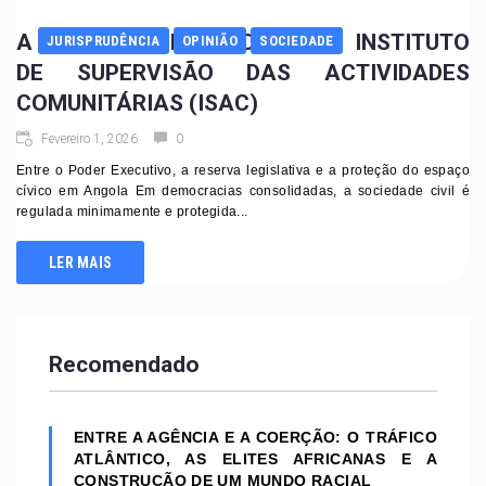
A CONSTITUCIONALIDADE DO INSTITUTO
JURISPRUDÊNCIA
OPINIÃO
SOCIEDADE
DE SUPERVISÃO DAS ACTIVIDADES
COMUNITÁRIAS (ISAC)
Fevereiro 1, 2026
0
Entre o Poder Executivo, a reserva legislativa e a proteção do espaço
cívico em Angola Em democracias consolidadas, a sociedade civil é
regulada minimamente e protegida...
LER MAIS
Recomendado
ENTRE A AGÊNCIA E A COERÇÃO: O TRÁFICO
ATLÂNTICO, AS ELITES AFRICANAS E A
CONSTRUÇÃO DE UM MUNDO RACIAL