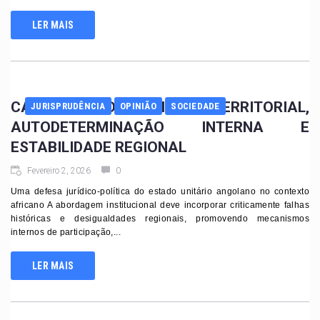
LER MAIS
CASO CABINDA. UNIDADE TERRITORIAL,
JURISPRUDÊNCIA
OPINIÃO
SOCIEDADE
AUTODETERMINAÇÃO INTERNA E
ESTABILIDADE REGIONAL
Fevereiro 2, 2026
0
Uma defesa jurídico-política do estado unitário angolano no contexto
africano A abordagem institucional deve incorporar criticamente falhas
históricas e desigualdades regionais, promovendo mecanismos
internos de participação,...
LER MAIS