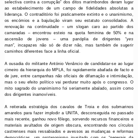
selectiva contra a corrupção” dos ditos marimbondos deram lugar
ao estabelecimento de um campo de fidelidades absolutas a
liderança. O contraditório foi praticamente extinto e o unanimismo,
os encómios e a bajulação viram seu estatuto consolidados. A
renovação na continuidade – um slogan caro ao partido dos
camaradas – encontrou esteio na quota feminina de 50% e na
ascensão de jovens – uma panóplia de dirigentes
“yes
man”,
incapazes não só de dizer não, mas também de sugerir
caminhos diferentes face a linha oficial.
A ousadia do militante António Venâncio de candidatar-se ao lugar
cimeiro da hierarquia do MPLA, foi rapidamente abafada de facto e
de jure, entre campanhas não oficiais de difamação e intimidação,
mas o seu efeito político vai perdurar muito após o congresso. O
mito sagrado do unanimismo foi seriamente abalado, assim como
dos dirigentes inamovíveis.
A reiterada estratégia dos cavalos de Troia e dos submarinos
amarelos para fazer implodir a UNITA, desconseguida no passado
mais recente, ganhou novo fôlego, sorvendo recursos financeiros e
materiais avultados de origem obscura, encontrando nos círculos
castrenses mais ressabiados e avessos as mudanças e reformas
democráticas, um protagonismo inusitado com os “generais da