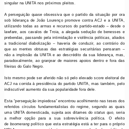
singular na UNITA nos próximos pleitos.
A perseguição quase obsessiva que o partido da situação por ora
sob liderança de João Lourenço promove contra ACJ e a UNITA,
utilizando todas as armas e recursos do partido-estado – desde o
lawfare, aos cavalos de Troia, a alegada sedução de benesses e
prebendas, passando pela intimidação e violência politicas, aliados
a tradicional diabolização – haveria de conduzir, ao contrário do
que as mentes obtusas das estratégias securitárias pensaram –
não a implosão da UNITA e ao descrédito da sua liderança, mas,
paradoxalmente, ao granjear de maiores apoios dentro e fora das
fileiras do Galo Negro.
Isto mesmo pode ser aferido não só pelo elevado score eleitoral de
ACJ na corrida à presidência do partido UNITA, mas também, pelo
indiscutível aumento da sua popularidade fora dele.
Esta “perseguição impiedosa” encontrou acolhimento nas teses dos
referidos círculos fundamentalistas do regime, segundo as quais
uma UNITA domesticada, sujeita aos ditames do
status quo
, seria
a melhor opção para a sua sobrevivência política. O efeito
de
boomerang
político que esta estratégia está a ter para o próprio