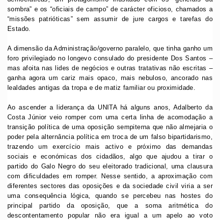
sombra” e os “oficiais de campo” de carácter oficioso, chamados a
“missões patrióticas” sem assumir de jure cargos e tarefas do
Estado.
A dimensão da Administração/governo paralelo, que tinha ganho um
foro privilegiado no longevo consulado do presidente Dos Santos –
mas afoita nas lides de negócios e outras tratativas não escritas –
ganha agora um cariz mais opaco, mais nebuloso, ancorado nas
lealdades antigas da tropa e de matiz familiar ou proximidade.
Ao ascender a liderança da UNITA há alguns anos, Adalberto da
Costa Júnior veio romper com uma certa linha de acomodação a
transição política de uma oposição sempiterna que não almejaria o
poder pela alternância política em troca de um falso bipartidarismo,
trazendo um exercício mais activo e próximo das demandas
sociais e económicas dos cidadãos, algo que ajudou a tirar o
partido do Galo Negro do seu eleitorado tradicional, uma clausura
com dificuldades em romper. Nesse sentido, a aproximação com
diferentes sectores das oposições e da sociedade civil viria a ser
uma consequência lógica, quando se percebeu nas hostes do
principal partido da oposição, que a soma aritmética do
descontentamento popular não era igual a um apelo ao voto