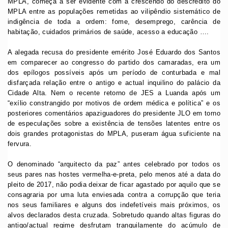
MPLA, começa a ser evidente com a crescendo do descrédito do
MPLA entre as populações remetidas ao vilipêndio sistemático de
indigência de toda a ordem: fome, desemprego, carência de
habitação, cuidados primários de saúde, acesso a educação ….
A alegada recusa do presidente emérito José Eduardo dos Santos
em comparecer ao congresso do partido dos camaradas, era um
dos epílogos possíveis após um período de conturbada e mal
disfarçada relação entre o antigo e actual inquilino do palácio da
Cidade Alta. Nem o recente retorno de JES a Luanda após um
“exílio constrangido por motivos de ordem médica e política” e os
posteriores comentários apaziguadores do presidente JLO em torno
de especulações sobre a existência de tensões latentes entre os
dois grandes protagonistas do MPLA, puseram água suficiente na
fervura.
O denominado “arquitecto da paz” antes celebrado por todos os
seus pares nas hostes vermelha-e-preta, pelo menos até a data do
pleito de 2017, não podia deixar de ficar agastado por aquilo que se
consagraria por uma luta enviesada contra a corrupção que teria
nos seus familiares e alguns dos indefetíveis mais próximos, os
alvos declarados desta cruzada. Sobretudo quando altas figuras do
antigo/actual regime desfrutam tranquilamente do acúmulo de