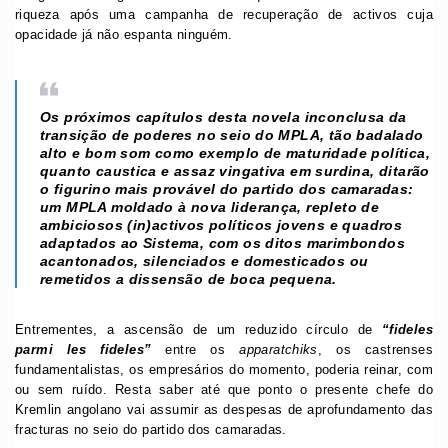
riqueza após uma campanha de recuperação de activos cuja
opacidade já não espanta ninguém.
Os próximos capítulos desta novela inconclusa da
transição de poderes no seio do MPLA, tão badalado
alto e bom som como exemplo de maturidade política,
quanto caustica e assaz vingativa em surdina, ditarão
o figurino mais provável do partido dos camaradas:
um MPLA moldado à nova liderança, repleto de
ambiciosos (in)activos políticos jovens e quadros
adaptados ao Sistema, com os ditos marimbondos
acantonados, silenciados e domesticados ou
remetidos a dissensão de boca pequena.
Entrementes, a ascensão de um reduzido círculo de
“fideles
parmi les fideles”
entre os
apparatchiks
, os castrenses
fundamentalistas, os empresários do momento, poderia reinar, com
ou sem ruído. Resta saber até que ponto o presente chefe do
Kremlin angolano vai assumir as despesas de aprofundamento das
fracturas no seio do partido dos camaradas.