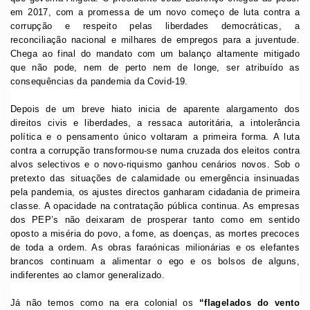
em 2017, com a promessa de um novo começo de luta contra a
corrupção e respeito pelas liberdades democráticas, a
reconciliação nacional e milhares de empregos para a juventude.
Chega ao final do mandato com um balanço altamente mitigado
que não pode, nem de perto nem de longe, ser atribuído as
consequências da pandemia da Covid-19.
Depois de um breve hiato inicia de aparente alargamento dos
direitos civis e liberdades, a ressaca autoritária, a intolerância
política e o pensamento único voltaram a primeira forma. A luta
contra a corrupção transformou-se numa cruzada dos eleitos contra
alvos selectivos e o novo-riquismo ganhou cenários novos. Sob o
pretexto das situações de calamidade ou emergência insinuadas
pela pandemia, os ajustes directos ganharam cidadania de primeira
classe. A opacidade na contratação pública continua. As empresas
dos PEP’s não deixaram de prosperar tanto como em sentido
oposto a miséria do povo, a fome, as doenças, as mortes precoces
de toda a ordem. As obras faraónicas milionárias e os elefantes
brancos continuam a alimentar o ego e os bolsos de alguns,
indiferentes ao clamor generalizado.
Já não temos como na era colonial os
“flagelados do vento