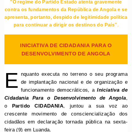
“O regime do Partido Estado atenta gravemente
contra os fundamentos da República de Angola e se
apresenta, portanto, despido de legitimidade política
para continuar a dirigir os destinos do País”
.
INICIATIVA DE CIDADANIA PARA O
DESENVOLVIMENTO DE ANGOLA
E
nquanto executa no terreno o seu programa
de implantação nacional e de organização e
funcionamento democráticos, a
Iniciativa de
Cidadania Para o Desenvolvimento de Angola
,
o
Partido CIDADANIA
, juntou a sua voz ao
crescente movimento de consciencialização dos
cidadãos em declaração tornada pública na sexta-
feira (9) em Luanda.