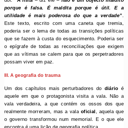
dói:
“A lista
– diz ele –
não é um objecto maldito
porque é falsa. É maldita porque é útil. E a
utilidade é mais poderosa do que a verdade”
.
Este texto, escrito com uma caneta que tremia,
poderia ser o lema de todas as transições políticas
que se fazem à custa do esquecimento. Poderia ser
o epígrafe de todas as reconciliações que exigem
que as vítimas se calem para que os perpetradores
possam viver em paz.
III. A geografia do trauma
Um dos capítulos mais perturbadores do
diário
é
aquele em que o protagonista visita a vala. Não a
vala verdadeira, a que contém os ossos dos que
realmente morreram, mas a vala
oficial
, aquela que
o governo transformou num memorial. E o que ele
encontra é uma lição de geografia política.