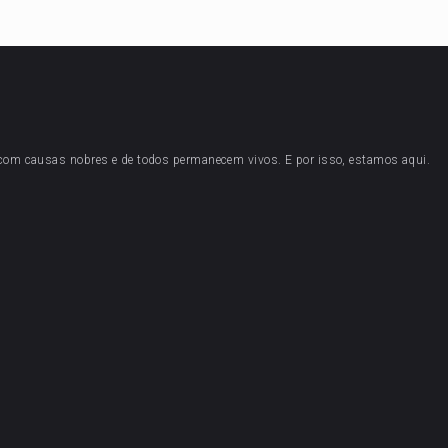
 com causas nobres e de todos permanecem vivos. E por isso, estamos aqui.