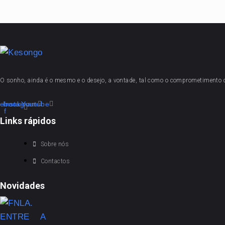
O sonho, ainda é o mesmo e o desejo, a vontade, tal como o comprometimento
ebook-
Instagram
Youtube
f
Links rápidos
Sobre nós
Contactos
Novidades