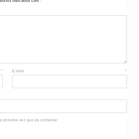
tórios marcados com
*
e
*
E-mail
*
 a próxima vez que eu comentar.