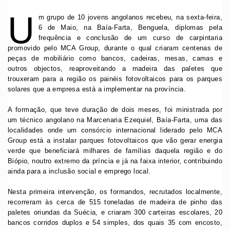
U
m grupo de 10 jovens angolanos recebeu, na sexta-feira,
6 de Maio, na Baía-Farta, Benguela, diplomas pela
frequência e conclusão de um curso de carpintaria
promovido pelo MCA Group, durante o qual criaram centenas de
peças de mobiliário como bancos, cadeiras, mesas, camas e
outros objectos, reaproveitando a madeira das paletes que
trouxeram para a região os painéis fotovoltaicos para os parques
solares que a empresa está a implementar na província.
A formação, que teve duração de dois meses, foi ministrada por
um técnico angolano na Marcenaria Ezequiel, Baía-Farta, uma das
localidades onde um consórcio internacional liderado pelo MCA
Group está a instalar parques fotovoltaicos que vão gerar energia
verde que beneficiará milhares de famílias daquela região e do
Biópio, noutro extremo da príncia e já na faixa interior, contribuindo
ainda para a inclusão social e emprego local.
Nesta primeira intervenção, os formandos, recrutados localmente,
recorreram às cerca de 515 toneladas de madeira de pinho das
paletes oriundas da Suécia, e criaram 300 carteiras escolares, 20
bancos corridos duplos e 54 simples, dos quais 35 com encosto,