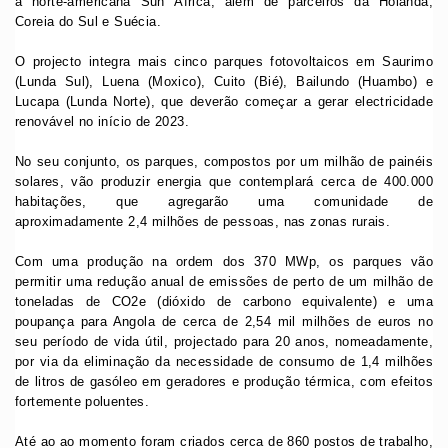
a norte-americana Sun África, além de parceiros da Holanda,
Coreia do Sul e Suécia.
O projecto integra mais cinco parques fotovoltaicos em Saurimo
(Lunda Sul), Luena (Moxico), Cuito (Bié), Bailundo (Huambo) e
Lucapa (Lunda Norte), que deverão começar a gerar electricidade
renovável no início de 2023.
No seu conjunto, os parques, compostos por um milhão de painéis
solares, vão produzir energia que contemplará cerca de 400.000
habitações, que agregarão uma comunidade de
aproximadamente 2,4 milhões de pessoas, nas zonas rurais.
Com uma produção na ordem dos 370 MWp, os parques vão
permitir uma redução anual de emissões de perto de um milhão de
toneladas de CO2e (dióxido de carbono equivalente) e uma
poupança para Angola de cerca de 2,54 mil milhões de euros no
seu período de vida útil, projectado para 20 anos, nomeadamente,
por via da eliminação da necessidade de consumo de 1,4 milhões
de litros de gasóleo em geradores e produção térmica, com efeitos
fortemente poluentes.
Até ao ao momento foram criados cerca de 860 postos de trabalho,