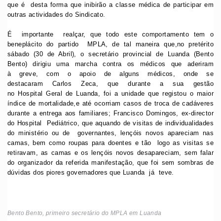
que é desta forma que inibirão a classe médica de participar em
outras actividades do Sindicato.
É importante realçar, que todo este comportamento tem o
beneplácito do partido MPLA, de tal maneira que,no pretérito
sábado (30 de Abril), o secretário provincial de Luanda (Bento
Bento) dirigiu uma marcha contra os médicos que aderiram
à greve, com o apoio de alguns médicos, onde se
destacaram Carlos Zeca, que durante a sua gestão
no Hospital Geral de Luanda, foi a unidade que registou o maior
índice de mortalidade,e até ocorriam casos de troca de cadáveres
durante a entrega aos familiares; Francisco Domingos, ex-director
do Hospital Pediátrico, que aquando de visitas de individualidades
do ministério ou de governantes, lençóis novos apareciam nas
camas, bem como roupas para doentes e tão logo as visitas se
retiravam, as camas e os lençóis novos desapareciam, sem falar
do organizador da referida manifestação, que foi sem sombras de
dúvidas dos piores governadores que Luanda já teve.
Bento Bento, primeiro secretário do MPLA em Luanda