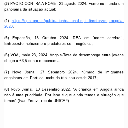
(
3
) PACTO CONTRA A FOME, 21 agosto 2024. Fome no mundo-um
panorama da situação actual;
(
4
)
https://ophi.org.uk/publication/national-mpi-directory/mp-angola-
2020
;
(
5
) Expansão, 13 Outubro 2024. REA em ‘morte cerebral’,
Entreposto ineficiente e produtores sem negócios;
(
6
) VOA, maio 23, 2024. Angola-Taxa de desemprego entre jovens
chega a 63,5 cento e economia;
(
7
) Novo Jornal, 27 Setembro 2024, número de imigrantes
angolanos em Portugal mais do triplicou desde 2017;
(
8
) Novo Jornal, 10 Dezembro 2022. “A criança em Angola ainda
não é uma prioridade. Por isso é que ainda temos a situação que
temos” (Ivan Yerovi, rep do UNICEF).