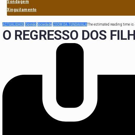
Sondagem
Xinguilamento
ACTUALIDADE
Opinião
Sociedade
ZOOM DA TUNDAVALA
The estimated reading time is
O REGRESSO DOS FIL