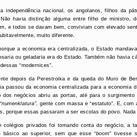
a independência nacional, os angolanos, filhos da p
Não havia distinção alguma entre filho de ministro, d
am, e todos se davam bem, conviviam com elevado sen
bitavelmente, muito diferente.
 porque a economia era centralizada, o Estado mandav
rosaria ou geladaria era do Estado. Também não havia cá
 dessas “modernices”.
mente depois da Perestroika e da queda do Muro de Be
 passou da economia centralizada para a economia de 
o dos negócios abriu as portas, até para o surgimento
“numenklatura”,
gente com massa e “estatuto”. E, com a
as, porque essas passaram a ser escolas do povo. Nada 
e colégios privados foi tomando conta do negócio, a ta
o básico ao superior, sem que esse
“boom”
tivesse s