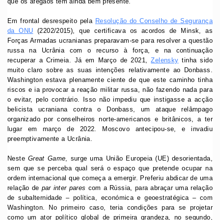
que os afegãos têm ainda bem presente.
Em frontal desrespeito pela
Resolução do Conselho de Segurança
da ONU
(2202/2015), que certificava os acordos de Minsk, as
Forças Armadas ucranianas preparavam-se para resolver a questão
russa na Ucrânia com o recurso à força, e na continuação
recuperar a Crimeia. Já em Março de 2021,
Zelensky
tinha sido
muito claro sobre as suas intenções relativamente ao Donbass.
Washington estava plenamente ciente de que este caminho tinha
riscos e ia provocar a reação militar russa, não fazendo nada para
o evitar, pelo contrário. Isso não impediu que instigasse a acção
belicista ucraniana contra o Donbass, um ataque relâmpago
organizado por conselheiros norte-americanos e britânicos, a ter
lugar em março de 2022. Moscovo antecipou-se, e invadiu
preemptivamente a Ucrânia.
Neste
Great Game
, surge uma União Europeia (UE) desorientada,
sem que se perceba qual será o espaço que pretende ocupar na
ordem internacional que começa a emergir. Preferiu abdicar de uma
relação de
par inter pares
com a Rússia, para abraçar uma relação
de subalternidade – política, económica e geoestratégica – com
Washington. No primeiro caso, teria condições para se projetar
como um ator político global de primeira grandeza, no segundo,