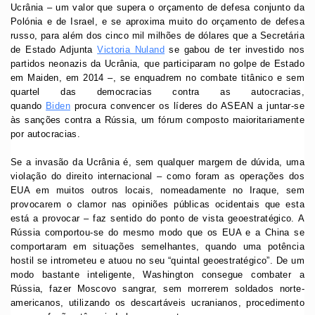
Ucrânia – um valor que supera o orçamento de defesa conjunto da
Polónia e de Israel, e se aproxima muito do orçamento de defesa
russo, para além dos cinco mil milhões de dólares que a Secretária
de Estado Adjunta
Victoria Nuland
se gabou de ter investido nos
partidos neonazis da Ucrânia, que participaram no golpe de Estado
em Maiden, em 2014 –, se enquadrem no combate titânico e sem
quartel das democracias contra as autocracias,
quando
Biden
procura convencer os líderes do ASEAN a juntar-se
às sanções contra a Rússia, um fórum composto maioritariamente
por autocracias.
Se a invasão da Ucrânia é, sem qualquer margem de dúvida, uma
violação do direito internacional – como foram as operações dos
EUA em muitos outros locais, nomeadamente no Iraque, sem
provocarem o clamor nas opiniões públicas ocidentais que esta
está a provocar – faz sentido do ponto de vista geoestratégico. A
Rússia comportou-se do mesmo modo que os EUA e a China se
comportaram em situações semelhantes, quando uma potência
hostil se intrometeu e atuou no seu “quintal geoestratégico”. De um
modo bastante inteligente, Washington consegue combater a
Rússia, fazer Moscovo sangrar, sem morrerem soldados norte-
americanos, utilizando os descartáveis ucranianos, procedimento