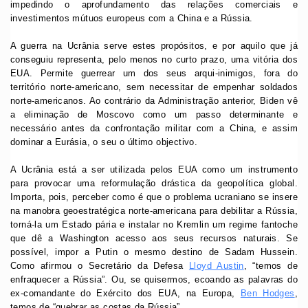
impedindo o aprofundamento das relações comerciais e
investimentos mútuos europeus com a China e a Rússia.
A guerra na Ucrânia serve estes propósitos, e por aquilo que já
conseguiu representa, pelo menos no curto prazo, uma vitória dos
EUA. Permite guerrear um dos seus arqui-inimigos, fora do
território norte-americano, sem necessitar de empenhar soldados
norte-americanos. Ao contrário da Administração anterior, Biden vê
a eliminação de Moscovo como um passo determinante e
necessário antes da confrontação militar com a China, e assim
dominar a Eurásia, o seu o último objectivo.
A Ucrânia está a ser utilizada pelos EUA como um instrumento
para provocar uma reformulação drástica da geopolítica global.
Importa, pois, perceber como é que o problema ucraniano se insere
na manobra geoestratégica norte-americana para debilitar a Rússia,
torná-la um Estado pária e instalar no Kremlin um regime fantoche
que dê a Washington acesso aos seus recursos naturais. Se
possível, impor a Putin o mesmo destino de Sadam Hussein.
Como afirmou o Secretário da Defesa
Lloyd Austin
, “temos de
enfraquecer a Rússia”. Ou, se quisermos, ecoando as palavras do
ex-comandante do Exército dos EUA, na Europa,
Ben Hodges
,
temos de “quebrar as costas da Rússia”.