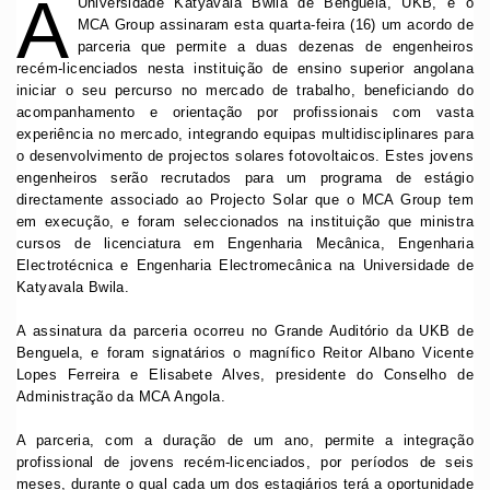
A
Universidade Katyavala Bwila de Benguela, UKB, e o
MCA Group assinaram esta quarta-feira (16) um acordo de
parceria que permite a duas dezenas de engenheiros
recém-licenciados nesta instituição de ensino superior angolana
iniciar o seu percurso no mercado de trabalho, beneficiando do
acompanhamento e orientação por profissionais com vasta
experiência no mercado, integrando equipas multidisciplinares para
o desenvolvimento de projectos solares fotovoltaicos. Estes jovens
engenheiros serão recrutados para um programa de estágio
directamente associado ao Projecto Solar que o MCA Group tem
em execução, e foram seleccionados na instituição que ministra
cursos de licenciatura em Engenharia Mecânica, Engenharia
Electrotécnica e Engenharia Electromecânica na Universidade de
Katyavala Bwila.
A assinatura da parceria ocorreu no Grande Auditório da UKB de
Benguela, e foram signatários o magnífico Reitor Albano Vicente
Lopes Ferreira e Elisabete Alves, presidente do Conselho de
Administração da MCA Angola.
A parceria, com a duração de um ano, permite a integração
profissional de jovens recém-licenciados, por períodos de seis
meses, durante o qual cada um dos estagiários terá a oportunidade