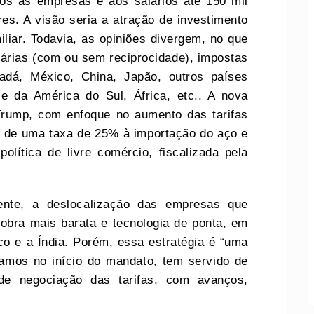
os às empresas e aos salários até 150 mil
res. A visão seria a atração de investimento
liar. Todavia, as opiniões divergem, no que
egárias (com ou sem reciprocidade), impostas
adá, México, China, Japão, outros países
 e da América do Sul, África, etc.. A nova
 Trump, com enfoque no aumento das tarifas
o de uma taxa de 25% à importação do aço e
olítica de livre comércio, fiscalizada pela
mente, a deslocalização das empresas que
ra mais barata e tecnologia de ponta, em
co e a Índia. Porém, essa estratégia é “uma
amos no início do mandato, tem servido de
de negociação das tarifas, com avanços,