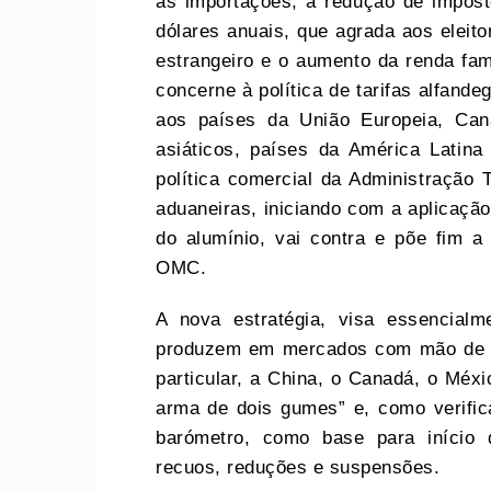
às importações, à redução de impost
dólares anuais, que agrada aos eleito
estrangeiro e o aumento da renda fami
concerne à política de tarifas alfand
aos países da União Europeia, Can
asiáticos, países da América Latina
política comercial da Administração
aduaneiras, iniciando com a aplicaçã
do alumínio, vai contra e põe fim a p
OMC.
A nova estratégia, visa essencial
produzem em mercados com mão de ob
particular, a China, o Canadá, o Méxi
arma de dois gumes” e, como verific
barómetro, como base para início 
recuos, reduções e suspensões.