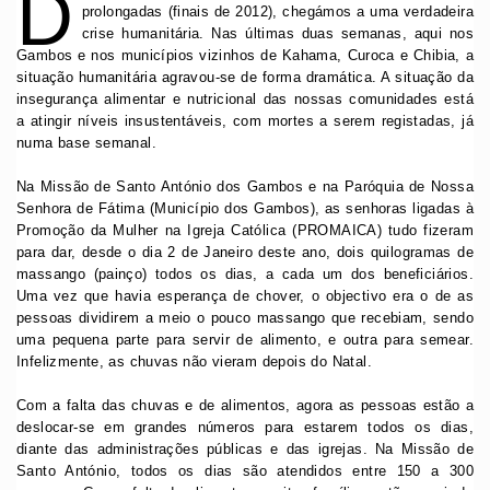
D
prolongadas (finais de 2012), chegámos a uma verdadeira
crise humanitária. Nas últimas duas semanas, aqui nos
Gambos e nos municípios vizinhos de Kahama, Curoca e Chibia, a
situação humanitária agravou-se de forma dramática. A situação da
insegurança alimentar e nutricional das nossas comunidades está
a atingir níveis insustentáveis, com mortes a serem registadas, já
numa base semanal.
Na Missão de Santo António dos Gambos e na Paróquia de Nossa
Senhora de Fátima (Município dos Gambos), as senhoras ligadas à
Promoção da Mulher na Igreja Católica (PROMAICA) tudo fizeram
para dar, desde o dia 2 de Janeiro deste ano, dois quilogramas de
massango (painço) todos os dias, a cada um dos beneficiários.
Uma vez que havia esperança de chover, o objectivo era o de as
pessoas dividirem a meio o pouco massango que recebiam, sendo
uma pequena parte para servir de alimento, e outra para semear.
Infelizmente, as chuvas não vieram depois do Natal.
Com a falta das chuvas e de alimentos, agora as pessoas estão a
deslocar-se em grandes números para estarem todos os dias,
diante das administrações públicas e das igrejas. Na Missão de
Santo António, todos os dias são atendidos entre 150 a 300