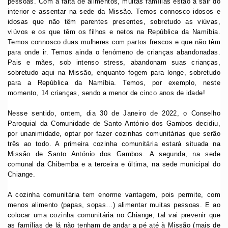
pessoas. Com a falta de alimentos, muitas famílias estão a sair do
interior e assentar na sede da Missão. Temos connosco idosos e
idosas que não têm parentes presentes, sobretudo as viúvas,
viúvos e os que têm os filhos e netos na República da Namíbia.
Temos connosco duas mulheres com partos frescos e que não têm
para onde ir. Temos ainda o fenómeno de crianças abandonadas.
Pais e mães, sob intenso stress, abandonam suas crianças,
sobretudo aqui na Missão, enquanto fogem para longe, sobretudo
para a República da Namíbia. Temos, por exemplo, neste
momento, 14 crianças, sendo a menor de cinco anos de idade!
Nesse sentido, ontem, dia 30 de Janeiro de 2022, o Conselho
Paroquial da Comunidade de Santo António dos Gambos decidiu,
por unanimidade, optar por fazer cozinhas comunitárias que serão
três ao todo. A primeira cozinha comunitária estará situada na
Missão de Santo António dos Gambos. A segunda, na sede
comunal da Chibemba e a terceira e última, na sede municipal do
Chiange.
A cozinha comunitária tem enorme vantagem, pois permite, com
menos alimento (papas, sopas…) alimentar muitas pessoas. E ao
colocar uma cozinha comunitária no Chiange, tal vai prevenir que
as famílias de lá não tenham de andar a pé até à Missão (mais de