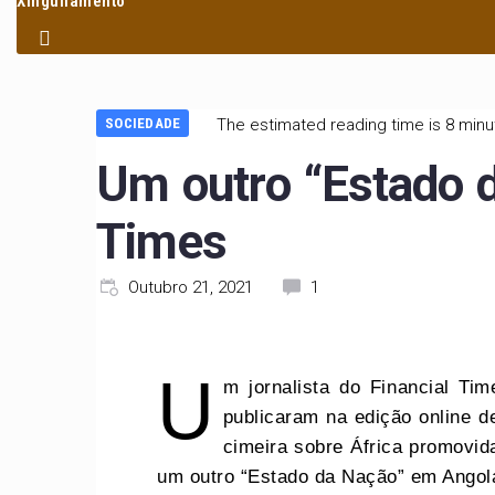
Xinguilamento
SOCIEDADE
The estimated reading time is 8 min
Um outro “Estado d
Times
Outubro 21, 2021
1
U
m jornalista do Financial T
publicaram na edição online d
cimeira sobre África promovid
um outro “Estado da Nação” em Angol