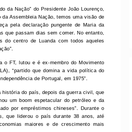
ado da Nação” do Presidente João Lourenço,
vo da Assembleia Nação, temos uma visão de
eça pela declaração pungente de Maria da
as que passam dias sem comer. No entanto,
os do centro de Luanda com todos aqueles
ação”.
ca o FT, lutou e é ex-membro do Movimento
A), “partido que domina a vida política do
independência de Portugal, em 1975”.
istória do país, depois da guerra civil, que
nou um boom espetacular do petróleo e da
ciado por empréstimos chineses”. Durante o
, que liderou o país durante 38 anos, até
economias maiores e de crescimento mais