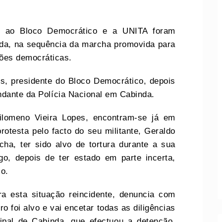
tes ao Bloco Democrático e a UNITA foram
da, na sequência da marcha promovida para
ções democráticas.
s, presidente do Bloco Democrático, depois
ndante da Polícia Nacional em Cabinda.
ilomeno Vieira Lopes, encontram-se já em
otesta pelo facto do seu militante, Geraldo
ha, ter sido alvo de tortura durante a sua
o, depois de ter estado em parte incerta,
o.
a esta situação reincidente, denuncia com
o foi alvo e vai encetar todas as diligências
pal de Cabinda, que efectuou a detenção,