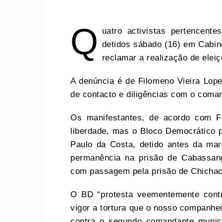
Q
uatro activistas pertencen
detidos sábado (16) em Cabin
reclamar a realização de elei
A denúncia é de Filomeno Vieira Lope
de contacto e diligências com o coma
Os manifestantes, de acordo com F
liberdade, mas o Bloco Democrático pr
Paulo da Costa, detido antes da marc
permanência na prisão de Cabassang
com passagem pela prisão de Chichac
O BD “protesta veementemente contr
vigor a tortura que o nosso companheir
contra o segundo comandante munici