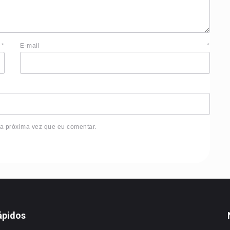
e
*
E-mail
*
 a próxima vez que eu comentar.
ápidos