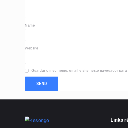
Nam
Website
Guardar o meu nome, email e site neste navegador para
Links r