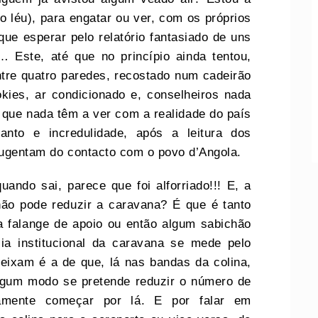
o léu), para engatar ou ver, com os próprios
ue esperar pelo relatório fantasiado de uns
 Este, até que no princípio ainda tentou,
ntre quatro paredes, recostado num cadeirão
ies, ar condicionado e, conselheiros nada
s que nada têm a ver com a realidade do país
nto e incredulidade, após a leitura dos
afugentam do contacto com o povo d’Angola.
ndo sai, parece que foi alforriado!!! E, a
não pode reduzir a caravana? É que é tanto
 falange de apoio ou então algum sabichão
ia institucional da caravana se mede pelo
eixam é a de que, lá nas bandas da colina,
lgum modo se pretende reduzir o número de
rtamente começar por lá. E por falar em