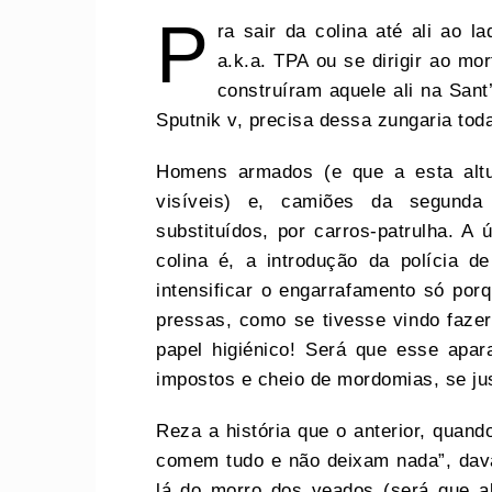
P
ra sair da colina até ali ao l
a.k.a. TPA ou se dirigir ao mo
construíram aquele ali na Sant’
Sputnik v, precisa dessa zungaria tod
Homens armados (e que a esta altu
visíveis) e, camiões da segunda
substituídos, por carros-patrulha. A
colina é, a introdução da polícia d
intensificar o engarrafamento só por
pressas, como se tivesse vindo faze
papel higiénico! Será que esse apa
impostos e cheio de mordomias, se jus
Reza a história que o anterior, quand
comem tudo e não deixam nada”, dava
lá do morro dos veados (será que a