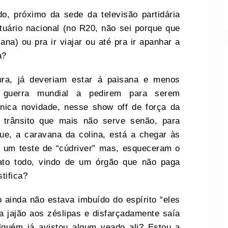
ado, próximo da sede da televisão partidária
rtuário nacional (no R20, não sei porque que
ana) ou pra ir viajar ou até pra ir apanhar a
a?
ra, já deveriam estar á paisana e menos
 guerra mundial a pedirem para serem
 única novidade, nesse show off de força da
e trânsito que mais não serve senão, para
que, a caravana da colina, está a chegar às
r um teste de “cúdriver” mas, esqueceram o
rato todo, vindo de um órgão que não paga
tifica?
o ainda não estava imbuído do espírito “eles
 jajão aos zéslipas e disfarçadamente saía
lguém já avistou algum veado ali? Estou a