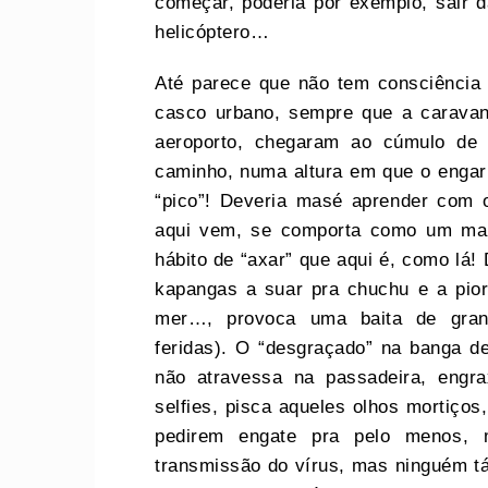
começar, poderia por exemplo, sair d
helicóptero…
Até parece que não tem consciência 
casco urbano, sempre que a caravana
aeroporto, chegaram ao cúmulo de e
caminho, numa altura em que o engar
“pico”! Deveria masé aprender com 
aqui vem, se comporta como um mal
hábito de “axar” que aqui é, como lá! 
kapangas a suar pra chuchu e a pior
mer…, provoca uma baita de gran
feridas). O “desgraçado” na banga de
não atravessa na passadeira, engra
selfies, pisca aqueles olhos mortiços,
pedirem engate pra pelo menos, 
transmissão do vírus, mas ninguém tá