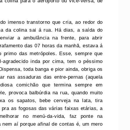
a colina para o aeroporto ou vice-versa, de
do imenso transtorno que cria, ao redor do
 da colina sai á rua. Há dias, a saída do
nviar a ambulância na frente, para abrir
rafamento das 07 horas da manhã, estava á
o primo das metrópoles. Esse, sempre que
-agradecido inda por cima, tem o péssimo
Dispensa, toda banga e pior ainda, obriga os
ar nas assaduras das entre-pernas (aquela
diosa comichão que termina sempre em
le, provoca balbúrdia na rua, quando muito
xa os sapatos, bebe cerveja na lata, tira
 pra as fogosas das várias faixas etárias, a
melhorar no menú-da-vida, faz ponte na
 nem aí porque afinal de contas é, um mero