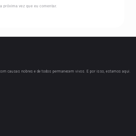
 a próxima vez que eu comentar.
 com causas nobres e de todos permanecem vivos. E por isso, estamos aqui.