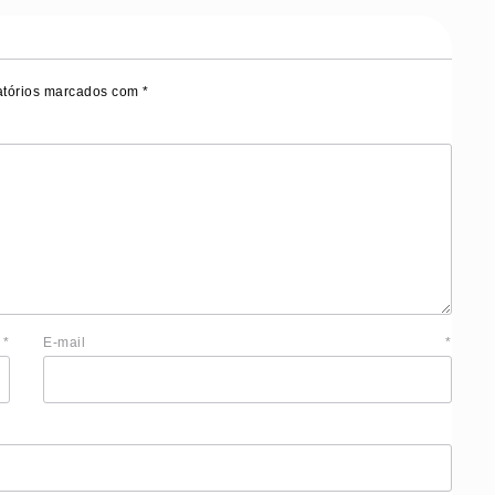
tórios marcados com
*
e
*
E-mail
*