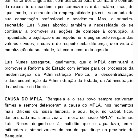
bem-estar dos angolanos, com destaque para o combate e controlo
da expansão da pandemia por coronavírus e da malária, mas, de
igual modo, o aumento da empregabilidade juvenil, sobretudo da
sua capacitação profissional e académica. Mas, o primeiro-
secretário Luís Nunes abordou também a necessidade de se
continuar a promover as acções de combate à corrupção, à
impunidade, à bajulação e ao nepotismo, e pugnar pelo resgate dos
valores cívicos, morais e de respeito pela diferença, com vista à
moralização da sociedade, tal como consta da agenda.
Luís Nunes assegurou, igualmente, que o MPLA continuará a
promover a Reforma do Estado com ênfase para os processos da
modernização da Administração Pública, a descentralização
e desconcentração da Administração do Estado, da Administração
da Justiça e do Direito.
CAUSA DO MPLA.
“Benguela e o seu povo sempre estiveram
firmes e sempre defenderam a causa do MPLA, nos momentos
mais difíceis da nossa história, e aqui, hoje, no Cubal, ficou
demonstrada mais uma vez a firmeza do nosso MPLA”, reafirmou
Luís Nunes dirigindo-se à multidão que o aguardava, entre
militantes e simpatizantes do partido que dirige na província de
Benguela.