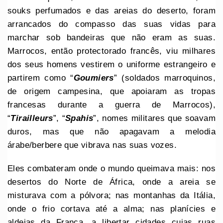
souks perfumados e das areias do deserto, foram
arrancados do compasso das suas vidas para
marchar sob bandeiras que não eram as suas.
Marrocos, então protectorado francês, viu milhares
dos seus homens vestirem o uniforme estrangeiro e
partirem como “
Goumiers
” (soldados marroquinos,
de origem campesina, que apoiaram as tropas
francesas durante a guerra de Marrocos),
“
Tirailleurs
”, “
Spahis
”, nomes militares que soavam
duros, mas que não apagavam a melodia
árabe/berbere que vibrava nas suas vozes.
Eles combateram onde o mundo queimava mais: nos
desertos do Norte de África, onde a areia se
misturava com a pólvora; nas montanhas da Itália,
onde o frio cortava até a alma; nas planícies e
aldeias da França, a libertar cidades cujas ruas