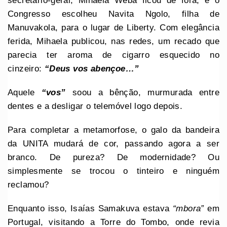
secretário-geral, Mihaela Weba ficou de fora, e o
Congresso escolheu Navita Ngolo, filha de
Manuvakola, para o lugar de Liberty. Com elegância
ferida, Mihaela publicou, nas redes, um recado que
parecia ter aroma de cigarro esquecido no
cinzeiro:
“Deus vos abençoe…”
Aquele
“vos”
soou a bênção, murmurada entre
dentes e a desligar o telemóvel logo depois.
Para completar a metamorfose, o galo da bandeira
da UNITA mudará de cor, passando agora a ser
branco. De pureza? De modernidade? Ou
simplesmente se trocou o tinteiro e ninguém
reclamou?
Enquanto isso, Isaías Samakuva estava
“mbora”
em
Portugal, visitando a Torre do Tombo, onde revia