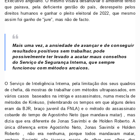
Executivo angolano. O mesmo visava desanuviar o ambiente tenso
que pairava, pela deficiente gestão do país, desrespeito pelos
direitos humanos e ganhar o pleito eleitoral de 2022, que mesmo
assim foi ganho de “jure”, mas não de facto.
Mais uma vez, a ansiedade de avançar e de conseguir
resultados positivos sem trabalhar, pode
possivelmente ter levado a acatar maus conselhos
do Serviço de Segurança Interna, que sempre
funcionou com métodos arcaicos.
O Serviço de Inteligência Interna, pela limitação dos seus quadros
de chefia, dá mostras de trabalhar com métodos ultrapassados, em
vários casos baseados na intriga e assassinatos, numa mescla de
métodos de Kinkuso, (relembrando os tempos em que alguns deles
eram da BJR, braço juvenil da FNLA) e o método do assassinato
cobarde do tempo de Agostinho Neto (que mandava matar) , mas
dizia que era diferente de Jonas Savimbi e de Holden Roberto. A
única diferença entre Agostinho Neto, Jonas Savimbi e Holden
Roberto , não era nenhuma, porque todos mandavam matar,
embora Savimbi não tivesse receio de olhar nos olhos dos