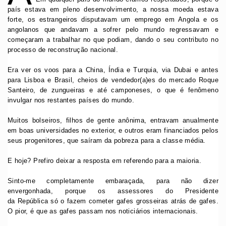
país estava em pleno desenvolvimento, a nossa moeda estava
forte, os estrangeiros disputavam um emprego em Angola e os
angolanos que andavam a sofrer pelo mundo regressavam e
começaram a trabalhar no que podiam, dando o seu contributo no
processo de reconstrução nacional.
Era ver os voos para a China, Índia e Turquia, via Dubai e antes
para Lisboa e Brasil, cheios de vendedor(a)es do mercado Roque
Santeiro, de zungueiras e até camponeses, o que é fenômeno
invulgar nos restantes países do mundo.
Muitos bolseiros, filhos de gente anônima, entravam anualmente
em boas universidades no exterior, e outros eram financiados pelos
seus progenitores, que saíram da pobreza para a classe média.
E hoje? Prefiro deixar a resposta em referendo para a maioria.
Sinto-me completamente embaraçada, para não dizer
envergonhada, porque os assessores do Presidente
da República só o fazem cometer gafes grosseiras atrás de gafes.
O pior, é que as gafes passam nos noticiários internacionais.