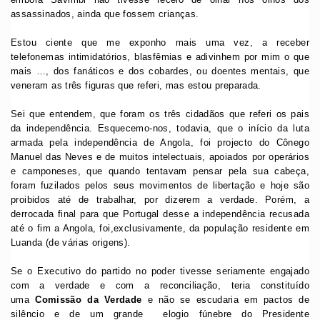
assassinados, ainda que fossem crianças.
Estou ciente que me exponho mais uma vez, a receber
telefonemas intimidatórios, blasfêmias e adivinhem por mim o que
mais …, dos fanáticos e dos cobardes, ou doentes mentais, que
veneram as três figuras que referi, mas estou preparada.
Sei que entendem, que foram os três cidadãos que referi os pais
da independência. Esquecemo-nos, todavia, que o início da luta
armada pela independência de Angola, foi projecto do Cônego
Manuel das Neves e de muitos intelectuais, apoiados por operários
e camponeses, que quando tentavam pensar pela sua cabeça,
foram fuzilados pelos seus movimentos de libertação e hoje são
proibidos até de trabalhar, por dizerem a verdade. Porém, a
derrocada final para que Portugal desse a independência recusada
até o fim a Angola, foi,exclusivamente, da população residente em
Luanda (de várias origens).
Se o Executivo do partido no poder tivesse seriamente engajado
com a verdade e com a reconciliação, teria constituído
uma
Comissão da Verdade
e não se escudaria em pactos de
silêncio e de um grande elogio fúnebre do Presidente