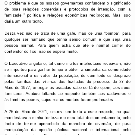
O problema é que os nossos governantes confundem o significado
de boas relações comerciais e protocolos de intenção, com a
“amizade ” política e relações econômicas recíprocas. Mas isso
daria um outro texto.
Desta vez não se trata de uma gafe, mas de uma “bomba”, para
qualquer ser humano que tenha senso comum e que seja uma
pessoa normal. Para quem acha que até é normal comer do
contendor do lixo, não se espera muito.
O Executivo angolano, tal como muitos intelectuais receavam, não
se importou para ganhar tempo e obter a simpatia da comunidade
internacional e os votos da população, de com todo os desprezo
pelas famílias das vítimas dos fuzilados do processo de 27 de
Maio de 1977, entregar as ossadas sabe-se lá de quem, aos seus
familiares. Acabou faltando ao respeito também aos cadáveres e
às famílias pobres, cujos restos mortais foram profanados.
A 26 de Maio de 2021, escrevi um texto a esse respeito, no qual
manifestava a minha tristeza e o meu total descontentamento, pelo
facto de ter-me apercebido da manobra de diversão, de pura
manipulação da opinião pública nacional e internacional pelo