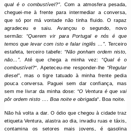
qual é o combustível?”
. Com a atmosfera pesada,
cheguei-me à frente para intermediar a conversa,
que só por má vontade não tinha fluido. O rapaz
agradeceu e saiu. Avançou o segundo, novo
sermão:
“Querem vir para Portugal e nós é que
temos que levar com isto e falar inglês …”
. Terceiro
estafeta, terceiro tabefe:
“Não ponham ordem nisto,
não…”.
Até que chega a minha vez:
“Qual é o
combustível?
“. Apeteceu-me responder-lhe
“Regular
diesel”
, mas o tigre tatuado à minha frente pedia
pouca conversa. Paguei sem dar confiança, mas
sem me livrar da minha dose:
“O Ventura é que vai
pôr ordem nisto …. Boa noite e obrigada
“. Boa noite.
Não há volta a dar. O ódio que chegou à cidade traz
etiqueta Ventura, alastra ao dia, invadiu ruas e táxis,
contamina os setores mais jovens, é gasolina