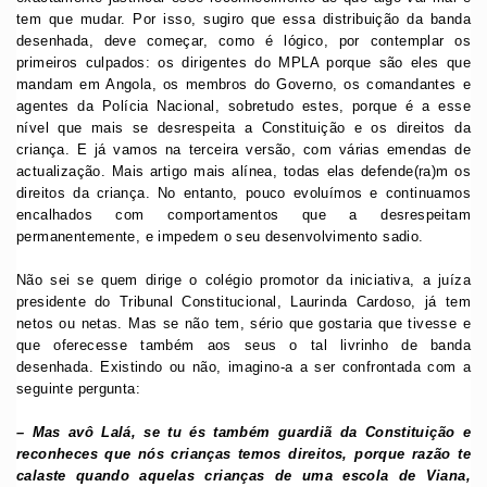
tem que mudar. Por isso, sugiro que essa distribuição da banda
desenhada, deve começar, como é lógico, por contemplar os
primeiros culpados: os dirigentes do MPLA porque são eles que
mandam em Angola, os membros do Governo, os comandantes e
agentes da Polícia Nacional, sobretudo estes, porque é a esse
nível que mais se desrespeita a Constituição e os direitos da
criança. E já vamos na terceira versão, com várias emendas de
actualização. Mais artigo mais alínea, todas elas defende(ra)m os
direitos da criança. No entanto, pouco evoluímos e continuamos
encalhados com comportamentos que a desrespeitam
permanentemente, e impedem o seu desenvolvimento sadio.
Não sei se quem dirige o colégio promotor da iniciativa, a juíza
presidente do Tribunal Constitucional, Laurinda Cardoso, já tem
netos ou netas. Mas se não tem, sério que gostaria que tivesse e
que oferecesse também aos seus o tal livrinho de banda
desenhada. Existindo ou não, imagino-a a ser confrontada com a
seguinte pergunta:
– Mas avô Lalá, se tu és também guardiã da Constituição e
reconheces que nós crianças temos direitos, porque razão te
calaste quando aquelas crianças de uma escola de Viana,