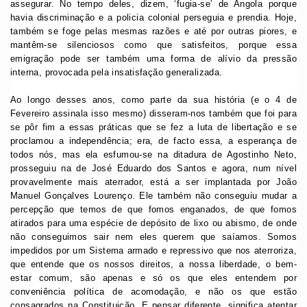
assegurar. No tempo deles, dizem, ‘fugia-se’ de Angola porque
havia discriminação e a policia colonial perseguia e prendia. Hoje,
também se foge pelas mesmas razões e até por outras piores, e
mantêm-se silenciosos como que satisfeitos, porque essa
emigração pode ser também uma forma de alívio da pressão
interna, provocada pela insatisfação generalizada.
Ao longo desses anos, como parte da sua história (e o 4 de
Fevereiro assinala isso mesmo) disseram-nos também que foi para
se pôr fim a essas práticas que se fez a luta de libertação e se
proclamou a independência; era, de facto essa, a esperança de
todos nós, mas ela esfumou-se na ditadura de Agostinho Neto,
prosseguiu na de José Eduardo dos Santos e agora, num nível
provavelmente mais aterrador, está a ser implantada por João
Manuel Gonçalves Lourenço. Ele também não conseguiu mudar a
percepção que temos de que fomos enganados, de que fomos
atirados para uma espécie de depósito de lixo ou abismo, de onde
não conseguimos sair nem eles querem que saíamos. Somos
impedidos por um Sistema armado e repressivo que nos aterroriza,
que entende que os nossos direitos, a nossa liberdade, o bem-
estar comum, são apenas e só os que eles entendem por
conveniência política de acomodação, e não os que estão
consagrados na Constituição. E pensar diferente, significa atentar