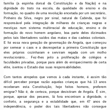
família (a espinha dorsal da Constituição e da Nação) e na
dignidade do trato na escola, da qualidade do ensino e da
formação, no quadro de uma revolução encetada por um secretário,
Pinheiro da Silva, negro por sinal, natural de Cabinda, que foi
responsável pela integração de milhares de crianças negras e
mestiças num sistema multirracial de educação, ensino e de
formação do novo homem angolano, boa parte deles dizimados
pelos tais libertadores saídos das matas e das cadeias coloniais.
E foi essa nova geração de governação de Angola, que começou
por semear o caos e a desrespeitar a primeira Constituição que
eles próprios cozinharam e serviram regada com um molho
revolucionário… Fez-lhes jeito a proliferação de colégios e
faculdades privadas, porque para além do enriquecimento de certa
elite, isentou o Estado das suas responsabilidades.
Com tantos atropelos que vemos à cada instante, é assim tão
difícil perceber porque razão aquelas crianças que há 13 anos
receberam esta Constituição, hoje feitos homens, preferem
emigrar? Não é, de certeza, porque desistiram de Angola. É sim,
porque, apesar dos pesares, lá fora encontram a dignidade, o
conforto, a segurança e a estabilidade que, em 47 anos de
independência, o poder dos tais libertadores não consegue