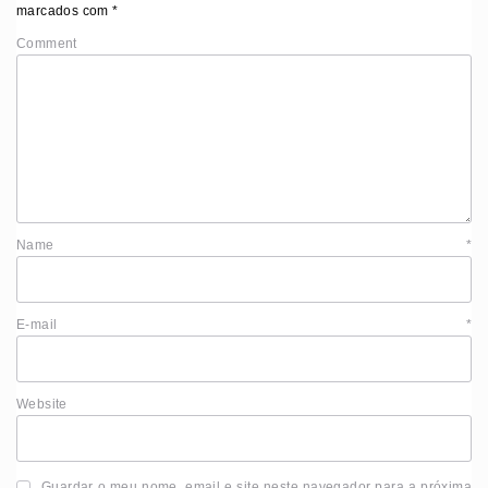
marcados com
*
Comment
Name
*
E-mail
*
Website
Guardar o meu nome, email e site neste navegador para a próxima