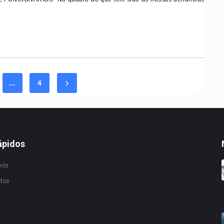
…
4
ápidos
nós
ctos