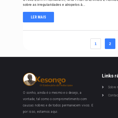
sobre as irregularidades e atropelos à...
LER MAIS
1
2
Links r
Sobre 
O sonho, ainda é o mesmo e o desejo, a
Conta
vontade, tal como o comprometimento com
causas nobres e de todos permanecem vivos. E
por isso, estamos aqui.