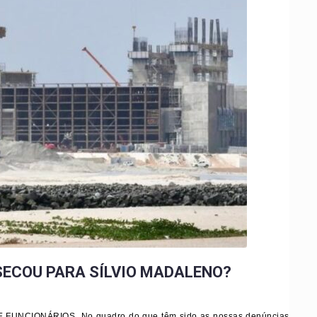
 SECOU PARA SÍLVIO MADALENO?
FUNCIONÁRIOS No quadro do que têm sido as nossas denúncias