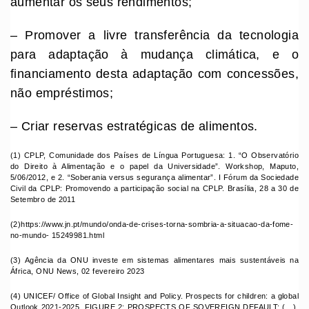
aumentar os seus rendimentos;
– Promover a livre transferência da tecnologia
para adaptação à mudança climática, e o
financiamento desta adaptação com concessões,
não empréstimos;
– Criar reservas estratégicas de alimentos.
(1) CPLP, Comunidade dos Países de Língua Portuguesa: 1. “O Observatório
do Direito à Alimentação e o papel da Universidade”. Workshop, Maputo,
5/06/2012, e 2. “Soberania versus segurança alimentar”. I Fórum da Sociedade
Civil da CPLP: Promovendo a participação social na CPLP. Brasília, 28 a 30 de
Setembro de 2011
(2)https://www.jn.pt/mundo/onda-de-crises-torna-sombria-a-situacao-da-fome-
no-mundo- 15249981.html
(3) Agência da ONU investe em sistemas alimentares mais sustentáveis na
África, ONU News, 02 fevereiro 2023
(4) UNICEF/ Office of Global Insight and Policy. Prospects for children: a global
Outlook 2021-2025. FIGURE 2: PROSPECTS OF SOVEREIGN DEFAULT: (…),