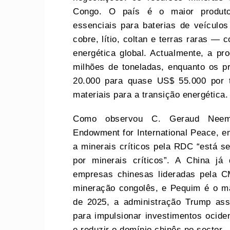
Congo. O país é o maior produto
essenciais para baterias de veículos
cobre, lítio, coltan e terras raras —
energética global. Actualmente, a pr
milhões de toneladas, enquanto os p
20.000 para quase US$ 55.000 por t
materiais para a transição energética.
Como observou C. Geraud Neema
Endowment for International Peace, e
a minerais críticos pela RDC “está s
por minerais críticos”. A China j
empresas chinesas lideradas pela 
mineração congolês, e Pequim é o m
de 2025, a administração Trump as
para impulsionar investimentos ociden
e reduzir o domínio chinês no sector.