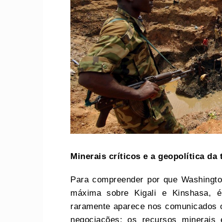
Minerais
c
ríticos e a
g
eopolítica da
Para compreender por que Washingto
máxima sobre Kigali e Kinshasa, 
raramente aparece nos comunicados of
negociações: os recursos minerais 