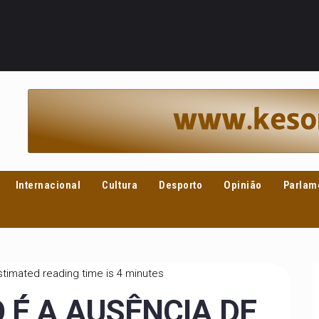
Internacional
Cultura
Desporto
Opinião
Parlam
timated reading time is 4 minutes
 É A AUSÊNCIA DE