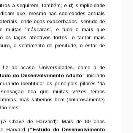
 outros a seguirem, também; e
d
) simplicidade
 indicam que, mesmo nas sociedades actuais
teriais, onde egos exacerbados, sentido de
e e muitas ‘máscaras’, e tudo o mais que
o os laços afectivos fortes, o factor mais
uro, o sentimento de plenitude, o estar de
o fiz ao acaso. Universidades, como a de
tudo do Desenvolvimento Adulto”
iniciado
rando identificar os principais pilares ‘da
sa sensação boa que muitas vezes temos
sentimos, mas sabemos bem (dolorosamente)
São eles:
s
(A Chave de Harvard): Mais de 80 anos
de Harvard (
“Estudo do Desenvolvimento