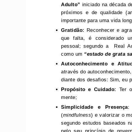
Adulto”
iniciado na década d
próximos e de qualidade (am
importante para uma vida longa
Gratidão:
Reconhecer e agrad
que falta, é considerado 
pessoal; segundo a Real Aca
como um
“estado de grata sa
Autoconhecimento e Atitu
através do autoconhecimento,
diante dos desafios: Sim, eu
Propósito e Cuidado:
Ter o
mente;
Simplicidade e Presença
:
(
mindfulness
) e valorizar o 
segundo estudos baseados na
pelo seu princípio de gover