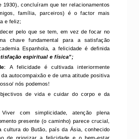
e 1930), concluíram que ter relacionamentos
igos, família, parceiros) é o factor mais
 e feliz;
ecer pelo que se tem, em vez de focar no
uma chave fundamental para a satisfação
demia Espanhola, a felicidade é definida
tisfação espiritual e física”;
de
: A felicidade é cultivada interiormente
 da autocompaixão e de uma atitude positiva
 posso/ nós podemos!
bjectivos de vida e cuidar do corpo e da
 Viver com simplicidade, atenção plena
momento presente (o caminho) parece crucial,
 cultura do Butão, país da Ásia, conhecido
no de priorizar a felicidade e o bem-estar