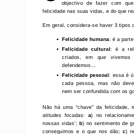
objectivo de fazer com qu
felicidade nas suas vidas, e do que re
Em geral, considera-se haver 3 tipos d
Felicidade humana
: é a par
Felicidade cultural
: é a re
criados, em que vivemos
defendemos…
Felicidade pessoal
: essa é ú
cada pessoa, mas não deve 
nem ser confundida com os go
Não há uma “chave” da felicidade,
atitudes focadas:
a
) no relacionam
nossas vidas’;
b
) no sentimento de g
conseguimos e o que nos dão;
c
) n