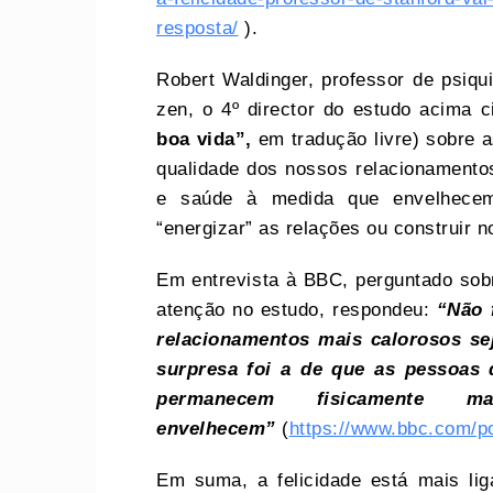
resposta/
).
Robert Waldinger, professor de psiqu
zen, o 4º director do estudo acima c
boa vida”,
em tradução livre) sobre a
qualidade dos nossos relacionamentos 
e saúde à medida que envelhecem
“energizar” as relações ou construir
Em entrevista à BBC, perguntado sob
atenção no estudo, respondeu:
“Não 
relacionamentos mais calorosos sej
surpresa foi a de que as pessoas
permanecem fisicamente m
envelhecem”
(
https://www.bbc.com/po
Em suma, a felicidade está mais lig