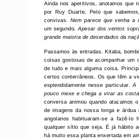
Ainda nos aperitivos, anotamos que n
por Ruy Duarte. Pelo que sabemo
convivas.
Nem parece que venha a 
um segundo.
Apesar dos ventos sopr
grande maioria de deserdados da naç
Passamos às entradas. Kitaba, bombó
coisas gostosas de acompanhar um co
de tudo e mais alguma coisa. Princi
certos conterrâneos. Os que têm a vi
esplendidamente nesse particular.
À 
pouco mexe e chega a virar as cost
conversa animou quando atacamos o p
de imagens da nossa longa e árdua
angolanos habituaram-se a fazê-lo
qualquer sítio que seja. É já hábito
há muito essa planta enxertada em am