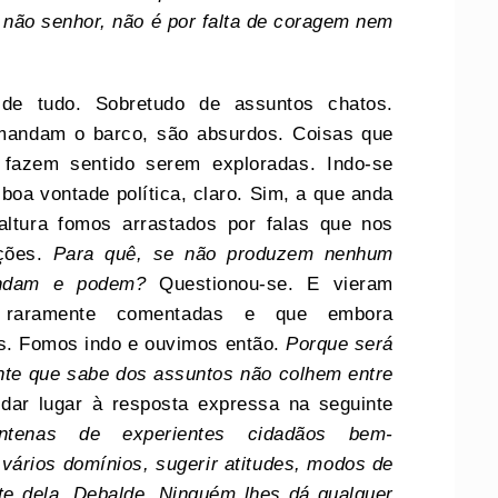
 não senhor, não é por falta de coragem nem
 de tudo. Sobretudo de assuntos chatos.
mandam o barco, são absurdos. Coisas que
 fazem sentido serem exploradas. Indo-se
oa vontade política, claro. Sim, a que anda
altura fomos arrastados por falas que nos
ações.
Para quê, se não produzem nenhum
andam e podem?
Questionou-se. E vieram
 raramente comentadas e que embora
as. Fomos indo e ouvimos então.
Porque será
nte que sabe dos assuntos não colhem entre
dar lugar à resposta expressa na seguinte
enas de experientes cidadãos bem-
vários domínios, sugerir atitudes, modos de
nte dela. Debalde. Ninguém lhes dá qualquer