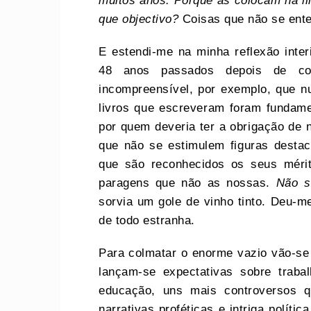
muitos anos. Porque as colocam na li
que objectivo?
Coisas que não se ent
E estendi-me na minha reflexão inte
48 anos passados depois de con
incompreensível, por exemplo, que n
livros que escreveram foram fundame
por quem deveria ter a obrigação de 
que não se estimulem figuras desta
que são reconhecidos os seus mérit
paragens que não as nossas.
Não s
sorvia um gole de vinho tinto. Deu-
de todo estranha.
Para colmatar o enorme vazio vão-se 
lançam-se expectativas sobre traba
educação, uns mais controversos q
narrativas proféticas e intriga políti