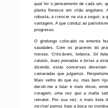
qual for o pensamento de cada um, qua
planta floresce em chão angolano.
robusta, a crescer na via a seguir, a 
vantagem. A que conduz ao patriotismo
progresso.
O gindungo colocado na ementa fez
saudades. Com os prazeres do prat
nossas. Criticáveis, todavia.
Só fal
calulús, boas pomadas e birras a esta
dizendo,
estas conversas deveriam s
camaradas que julgamos
. Respeitam
Mais velho do que eu, mas bem rijo
decidi-me a falar e mais disse,
embo
coragem, uma vez que a malta sa
rematei. Por sua vez, o mais kota 
incrível pomos hoje a boca no trombo