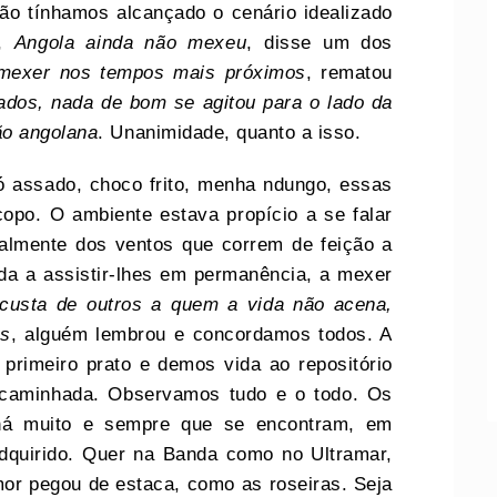
ão tínhamos alcançado o cenário idealizado
s,
Angola ainda não mexeu
, disse um dos
mexer nos tempos mais próximos
, rematou
ados, nada de bom se agitou para o lado da
ão angolana
. Unanimidade, quanto a isso.
 assado, choco frito, menha ndungo, essas
po. O ambiente estava propício a se falar
palmente dos ventos que correm de feição a
da a assistir-lhes em permanência, a mexer
custa de outros a quem a vida não acena,
as
, alguém lembrou e concordamos todos. A
rimeiro prato e demos vida ao repositório
 caminhada. Observamos tudo e o todo. Os
 há muito e sempre que se encontram, em
 adquirido. Quer na Banda como no Ultramar,
or pegou de estaca, como as roseiras. Seja