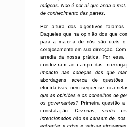
mágoas. Não é por aí que anda o mal,
de conhecimento das partes
.
Por altura dos digestivos falamos
Daqueles que na opinião dos que co
para a maioria de nós são úteis e
corajosamente em sua direcção. Com b
arredia da nossa prática. Por essa 
conduziram ao campo das interrog
impacto nas cabeças dos que m
abordagens acerca de questões
elucidativas, nem sequer se toca nel
que as opiniões e os conselhos de ge
os governantes?
Primeira questão a 
constatação.
Dezenas, senão cent
intencionados não se cansam de, nos 
enfrentar a crise e sair-se airosame