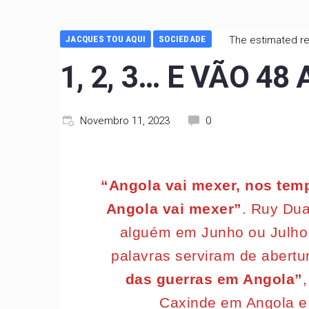
JACQUES TOU AQUI
SOCIEDADE
The estimated re
1, 2, 3… E VÃO 48
Novembro 11, 2023
0
“Angola vai mexer, nos temp
Angola vai mexer”
. Ruy Dua
alguém em Junho ou Julho 
palavras serviram de abert
das guerras em Angola”
Caxinde em Angola e 