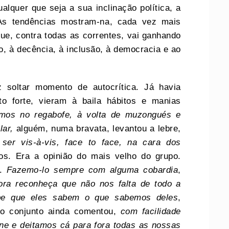
lquer que seja a sua inclinação política, a
 As tendências mostram-na, cada vez mais
que, contra todas as correntes, vai ganhando
, à decência, à inclusão, à democracia e ao
 soltar momento de autocrítica. Já havia
o forte, vieram à baila hábitos e manias
amos no regabofe, à volta de muzongués e
lar,
alguém, numa bravata, levantou a lebre,
er vis-à-vis, face to face, na cara dos
os. Era a opinião do mais velho do grupo.
.
Fazemo-lo sempre com alguma cobardia
,
ra reconheça que não nos falta de todo a
be que eles sabem o que sabemos deles
,
do conjunto ainda comentou,
com facilidade
ne e deitamos cá para fora todas as nossas