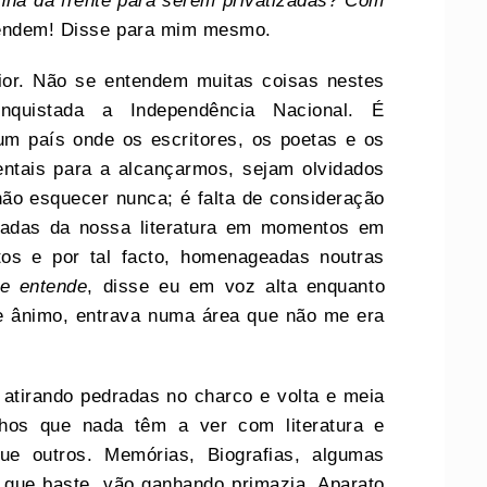
nha da frente para serem privatizadas? Com
endem! Disse para mim mesmo.
rior. Não se entendem muitas coisas nestes
quistada a Independência Nacional. É
um país onde os escritores, os poetas e os
ntais para a alcançarmos, sejam olvidados
não esquecer nunca; é falta de consideração
cadas da nossa literatura em momentos em
os e por tal facto, homenageadas noutras
e entende
, disse eu em voz alta enquanto
me ânimo, entrava numa área que não me era
atirando pedradas no charco e volta e meia
lhos que nada têm a ver com literatura e
ue outros. Memórias, Biografias, algumas
ca que baste, vão ganhando primazia. Aparato