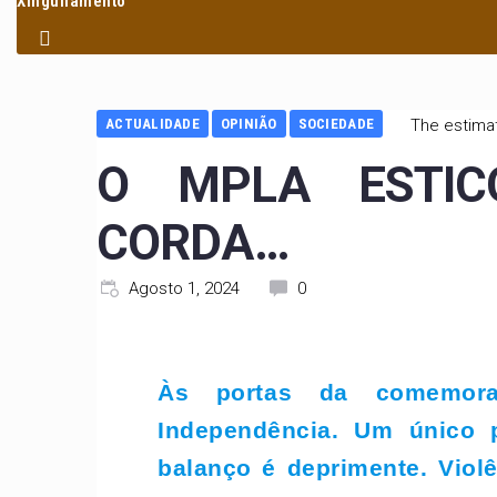
Xinguilamento
ACTUALIDADE
OPINIÃO
SOCIEDADE
The estimat
O MPLA ESTIC
CORDA…
Agosto 1, 2024
0
Às portas da comemora
Independência. Um único p
balanço é deprimente. Viol