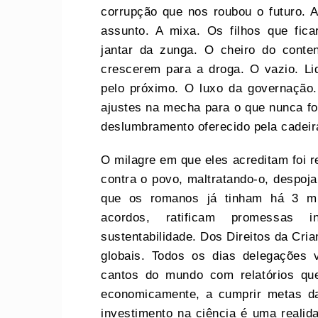
corrupção que nos roubou o futuro. As
assunto. A mixa. Os filhos que fic
jantar da zunga. O cheiro do conte
crescerem para a droga. O vazio. L
pelo próximo. O luxo da governação.
ajustes na mecha para o que nunca fo
deslumbramento oferecido pela cadeira
O milagre em que eles acreditam foi r
contra o povo, maltratando-o, despojan
que os romanos já tinham há 3 mi
acordos, ratificam promessas i
sustentabilidade. Dos Direitos da Cri
globais. Todos os dias delegações
cantos do mundo com relatórios qu
economicamente, a cumprir metas da
investimento na ciência é uma realid