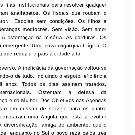
 filas institucionais para resolver qualquer
aram analfabetos. Os fiscais que roubam o
ntor. Escolas sem condições. Os filhos a
ideranças medíocres. Sem visão. Sem amor
 A ostentação na miséria. As gorduras. Os
i emergente. Uma nova oligarquia trágica. O
 que reduziu o país à cidade alta.
everso. A ineficácia da governação voltou-se
do-o de tudo, incluindo o esgoto, eficiência
l anos. Todos os dias assinam tratados,
nternacionais. Ostentam a defesa da
ança e da Mulher. Dos Objetivos das Agendas
 vão em missão de serviço para os quatro
e mostram uma Angola que está a evoluir
 diversificação, amiga do ambiente, que o
ade, enquanto no Sul o povo reza pelos três