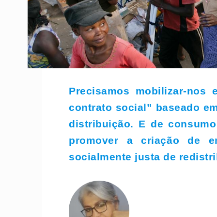
Precisamos mobilizar-nos 
contrato social” baseado e
distribuição. E de consumo
promover a criação de em
socialmente justa de redistr