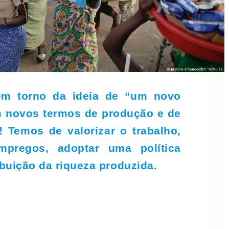
em torno da ideia de “um novo
m novos termos de produção e de
! Temos de valorizar o trabalho,
pregos, adoptar uma política
ibuição da riqueza produzida.