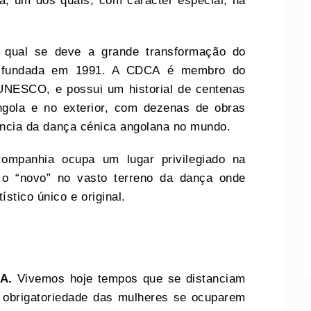
a, um dos quais, com carácter especial, na
 qual se deve a grande transformação do
i fundada em 1991. A CDCA é membro do
UNESCO, e possui um historial de centenas
gola e no exterior, com dezenas de obras
erência da dança cénica angolana no mundo.
ompanhia ocupa um lugar privilegiado na
 o “novo” no vasto terreno da dança onde
ístico único e original.
A.
Vivemos hoje tempos que se distanciam
 obrigatoriedade das mulheres se ocuparem