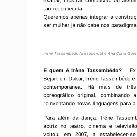
exaltar, mostrar compaixão ou assum
tão reconhecida.
Queremos apenas integrar a construç
ser mulher já não cabe nos paradigma
Irène Tassembédo (a esquerda) e Ana Clara Gue
E quem é Irène Tassembédo? –
Ex
Béjart em Dakar, Irène Tassembédo é 
contemporânea. Há mais de três
coreográfico original, combinando
reinventando novas linguagens para a
Para além da dança, Iréne Tassem
actriz no teatro, cinema e televisã
voltou, em 2007, a estabelecer-s