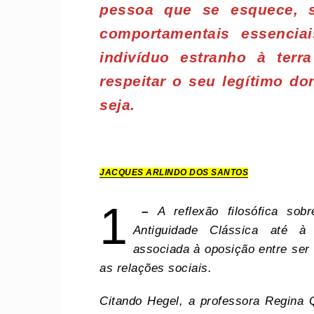
pessoa que se esquece, s
comportamentais essencia
indivíduo estranho à terr
respeitar o seu legítimo do
seja.
JACQUES ARLINDO DOS SANTOS
1
–
A reflexão filosófica so
Antiguidade Clássica até à
associada à oposição entre ser 
as relações sociais.
Citando Hegel, a professora Regina Q