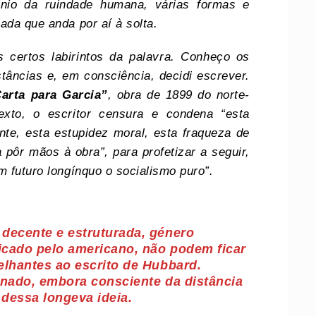
ínio da ruindade humana, várias formas e
ada que anda por aí à solta.
s certos labirintos da palavra. Conheço os
stâncias e, em consciência, decidi escrever.
arta para Garcia”
, obra de 1899 do norte-
exto, o escritor censura e condena “esta
te, esta estupidez moral, esta fraqueza de
 pôr mãos à obra”, para profetizar a seguir,
m futuro longínquo o socialismo puro”.
decente e estruturada, género
ficado pelo americano, não podem ficar
elhantes ao escrito de Hubbard.
inado, embora consciente da distância
 dessa longeva ideia.