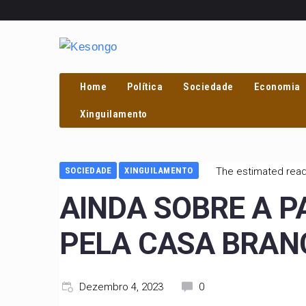
Home
Política
Sociedade
Economia
PROCURAR
Xinguilamento
SOCIEDADE
XINGUILAMENTO
The estimated readi
AINDA SOBRE A P
PELA CASA BRAN
Dezembro 4, 2023
0