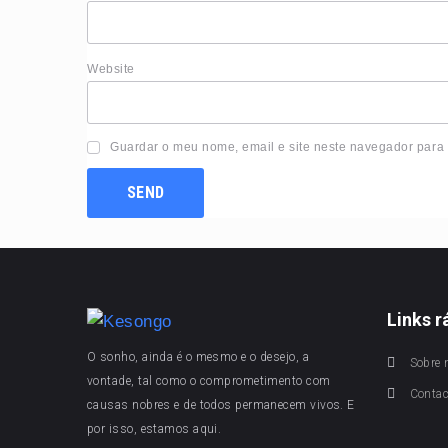
Website
Guardar o meu nome, email e site neste navegador para
Links r
O sonho, ainda é o mesmo e o desejo, a
Sobre 
vontade, tal como o comprometimento com
Conta
causas nobres e de todos permanecem vivos. E
por isso, estamos aqui.