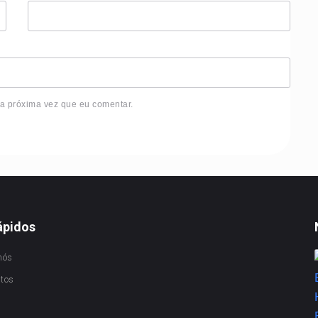
 a próxima vez que eu comentar.
ápidos
nós
ctos