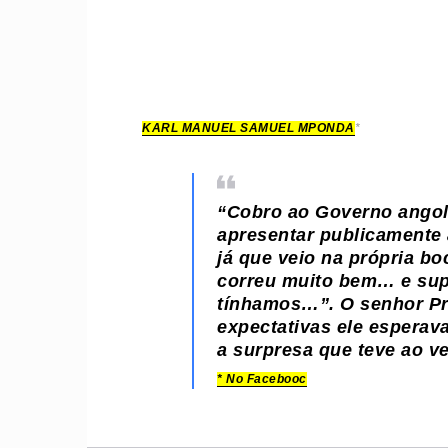
KARL MANUEL SAMUEL MPONDA
*
“Cobro ao Governo angol
apresentar publicamente 
já que veio na própria b
correu muito bem… e sup
tínhamos…”. O senhor Pr
expectativas ele esperava
a surpresa que teve ao v
* No Facebooc