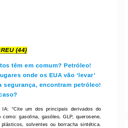
REU (44)
xtos têm em comum? Petróleo!
lugares onde os EUA vão ‘levar’
a segurança, encontram petróleo!
caso?
IA: “Cite um dos principais derivados do
go como: gasolina, gasóleo, GLP, querosene,
a, plásticos, solventes ou borracha sintética.