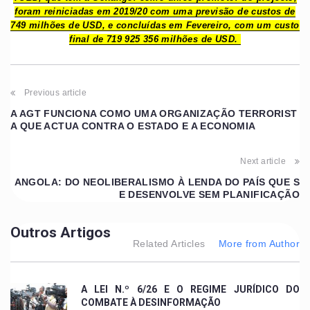
foram reiniciadas em 2019/20 com uma previsão de custos de
749 milhões de USD, e concluídas em Fevereiro, com um custo
final de 719 925 356 milhões de USD.
Previous article
A AGT FUNCIONA COMO UMA ORGANIZAÇÃO TERRORIST
A QUE ACTUA CONTRA O ESTADO E A ECONOMIA
Next article
ANGOLA: DO NEOLIBERALISMO À LENDA DO PAÍS QUE S
E DESENVOLVE SEM PLANIFICAÇÃO
Outros Artigos
Related Articles
More from Author
A LEI N.º 6/26 E O REGIME JURÍDICO DO
COMBATE À DESINFORMAÇÃO