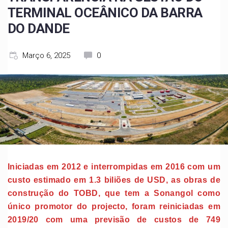
TERMINAL OCEÂNICO DA BARRA
DO DANDE
Março 6, 2025
0
Iniciadas em 2012 e interrompidas em 2016 com um
custo estimado em 1.3 biliões de USD, as obras de
construção do TOBD, que tem a Sonangol como
único promotor do projecto, foram reiniciadas em
2019/20 com uma previsão de custos de 749