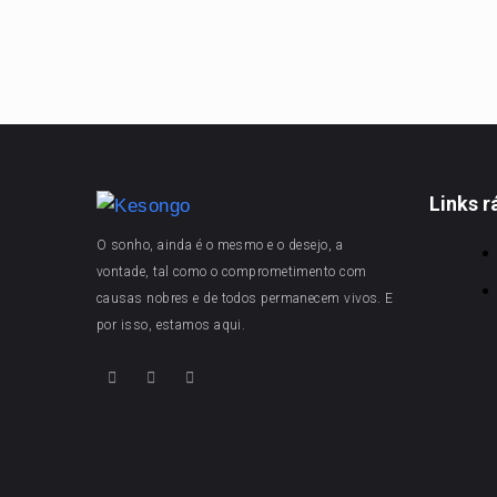
Links r
O sonho, ainda é o mesmo e o desejo, a
vontade, tal como o comprometimento com
causas nobres e de todos permanecem vivos. E
por isso, estamos aqui.