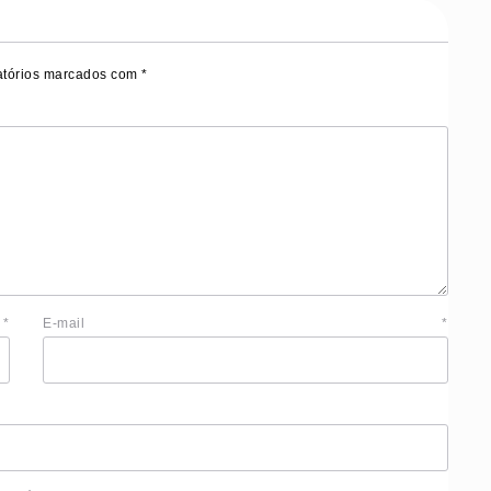
tórios marcados com
*
e
*
E-mail
*