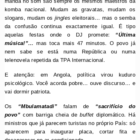
manda no som são sempre os mesmos maestros da
komba nacional. Mudam as gravatas, mudam os
slogans, mudam os
jingles
eleitorais… mas o semba
da confusão continua exactamente igual. É tipo
aquelas festas onde o DJ promete:
“Última
música!”…
mas toca mais 47 minutos. O povo já
nem sabe se está numa República ou numa
telenovela repetida da TPA Internacional.
E atenção: em Angola, política virou kuduro
psicológico. Você acorda pobre… ouve discurso… e
vai dormir patriota.
Os
“Mbulamatadi”
falam de
“sacrifício do
povo”
com barriga cheia de
buffet
diplomático. Há
ministros que já parecem turistas no próprio País: só
aparecem para inaugurar placa, cortar fita e