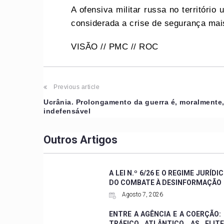
A ofensiva militar russa no territóri
considerada a crise de segurança mai
VISÃO // PMC // ROC
Previous article
Ucrânia. Prolongamento da guerra é, moralmente
indefensável
Outros Artigos
A LEI N.º 6/26 E O REGIME JURÍDI
DO COMBATE À DESINFORMAÇÃO
Agosto 7, 2026
ENTRE A AGÊNCIA E A COERÇÃO:
TRÁFICO ATLÂNTICO, AS ELIT