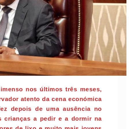
 imenso nos últimos três meses,
ervador atento da cena económica
a fez depois de uma ausência no
s crianças a pedir e a dormir na
ores de lixo e muito mais jovens