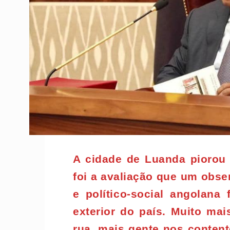
A cidade de Luanda piorou
foi a avaliação que um obs
e político-social angolan
exterior do país. Muito mai
rua, mais gente nos content