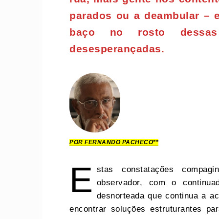
parados ou a deambular – 
baço no rosto dessa
desesperançadas.
POR FERNANDO PACHECO**
E
stas constatações compag
observador, com o continua
desnorteada que continua a a
encontrar soluções estruturantes p