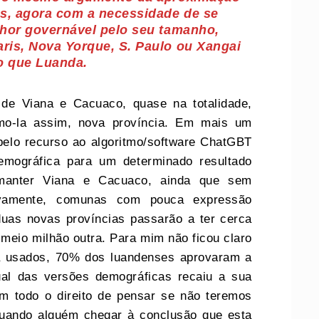
s, agora com a necessidade de se
hor governável pelo seu tamanho,
ris, Nova Yorque, S. Paulo ou Xangai
o que Luanda.
 de Viana e Cacuaco, quase na totalidade,
mo-la assim, nova província. Em mais um
 pelo recurso ao algoritmo/software ChatGBT
emográfica para um determinado resultado
”, manter Viana e Cacuaco, ainda que sem
vamente, comunas com pouca expressão
uas novas províncias passarão a ter cerca
meio milhão outra. Para mim não ficou claro
a usados, 70% dos luandenses aprovaram a
ual das versões demográficas recaiu a sua
om todo o direito de pensar se não teremos
quando alguém chegar à conclusão que esta