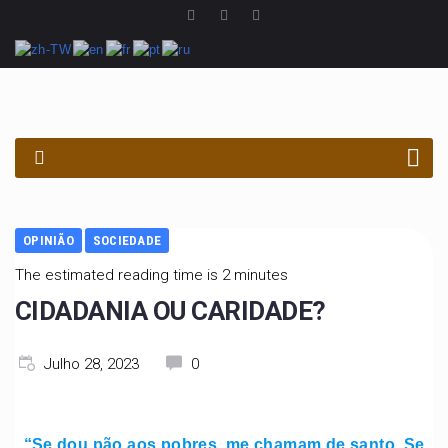
PROCURAR
OPINIÃO
SOCIEDADE
The estimated reading time is 2 minutes
CIDADANIA OU CARIDADE?
Julho 28, 2023
0
“Se dou pão aos pobres, me chamam de santo. Se