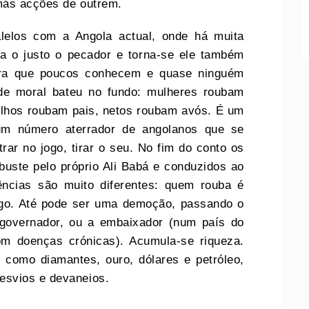
más acções de outrem.
ralelos com a Angola actual, onde há muita
da o justo o pecador e torna-se ele também
vra que poucos conhecem e quase ninguém
a de moral bateu no fundo: mulheres roubam
ilhos roubam pais, netos roubam avós. É um
um número aterrador de angolanos que se
ar no jogo, tirar o seu. No fim do conto os
uste pelo próprio Ali Babá e conduzidos ao
ências são muito diferentes: quem rouba é
go. Até pode ser uma demoção, passando o
a governador, ou a embaixador (num país do
m doenças crónicas). Acumula-se riqueza.
 como diamantes, ouro, dólares e petróleo,
esvios e devaneios.