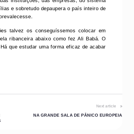
 das instituições, das empresas, do sistema
ílias e sobretudo depaupera o país inteiro de
inda prevalecesse.
ões talvez os conseguíssemos colocar em
pela ribanceira abaixo como fez Ali Babá. O
 Há que estudar uma forma eficaz de acabar
Next article
C
NA GRANDE SALA DE PÂNICO EUROPEIA
S