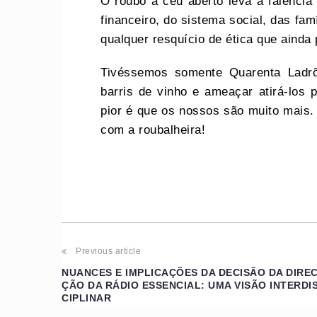
O roubo a céu aberto leva à falência
financeiro, do sistema social, das fam
qualquer resquício de ética que a
Tivéssemos somente Quarenta Ladr
barris de vinho e ameaçar atirá-los 
pior é que os nossos são muito mais.
com a roubalheira!
Previous article
NUANCES E IMPLICAÇÕES DA DECISÃO DA DIRE
ÇÃO DA RÁDIO ESSENCIAL: UMA VISÃO INTERDI
CIPLINAR