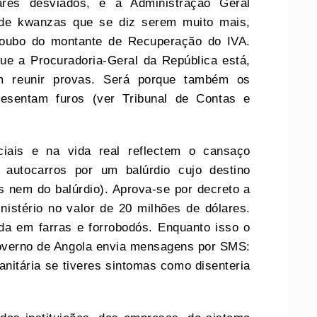
res desviados, é a Administração Geral
 de kwanzas que se diz serem muito mais,
 roubo do montante de Recuperação do IVA.
ue a Procuradoria-Geral da República está,
em reunir provas. Será porque também os
presentam furos (ver Tribunal de Contas e
ciais e na vida real reflectem o cansaço
autocarros por um balúrdio cujo destino
 nem do balúrdio). Aprova-se por decreto a
istério no valor de 20 milhões de dólares.
a em farras e forrobodós. Enquanto isso o
governo de Angola envia mensagens por SMS:
nitária se tiveres sintomas como disenteria