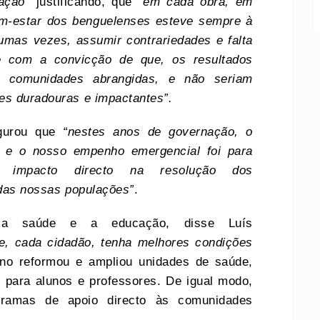
nação”
justificando, que
“em cada obra, em
em-estar dos benguelenses esteve sempre à
gumas vezes, assumir contrariedades e falta
e com a convicção de que, os resultados
s comunidades abrangidas, e não seriam
es duradouras e impactantes”.
egurou que
“nestes anos de governação, o
, e o nosso empenho emergencial foi para
 impacto directo na resolução dos
 das nossas populações”
.
 a saúde e a educação, disse Luís
e, cada cidadão, tenha melhores condições
rno reformou e ampliou unidades de saúde,
 para alunos e professores. De igual modo,
gramas de apoio directo às comunidades