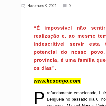
Novembro 9, 2024
0
“É impossível não senti
realização e, ao mesmo te
indescritível servir esta
potencial do nosso povo
província, é uma família qu
os dias”.
www.kesongo.com
P
rofundamente emocionado, Luí
Benguela no passado dia 6, no
sucessor, Manuel Nunes Júnior,