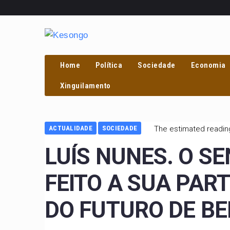
Home
Política
Sociedade
Economia
Xinguilamento
ACTUALIDADE
SOCIEDADE
The estimated reading
LUÍS NUNES. O S
FEITO A SUA PA
DO FUTURO DE B