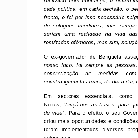
realizado com confiança, e determi
cada política, em cada decisão, o b
frente, e foi por isso necessário nal
de soluções imediatas, mas sempr
seriam uma realidade na vida da
resultados efémeros, mas sim, soluçõ
O ex-governador de Benguela ass
nosso foco, foi sempre as pessoas
concretização de medidas com
constrangimentos reais, do dia a dia,
Em sectores essenciais, como
Nunes,
“lançámos as bases, para qu
de vida”
. Para o efeito, o seu Gove
criou mais oportunidades e condições
foram implementados diversos pro
vulneráveis.