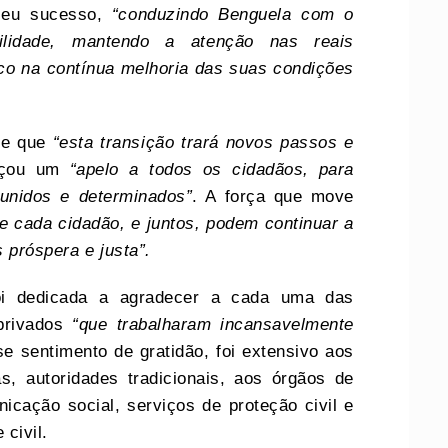
 seu sucesso,
“conduzindo Benguela com o
lidade, mantendo a atenção nas reais
co na contínua melhoria das suas condições
de que
“esta transição trará novos passos e
ançou um
“apelo a todos os cidadãos, para
unidos e determinados”
. A força que move
de cada cidadão, e juntos, podem continuar a
 próspera e justa”.
foi dedicada a agradecer a cada uma das
 privados
“que trabalharam incansavelmente
se sentimento de gratidão, foi extensivo aos
as, autoridades tradicionais, aos órgãos de
icação social, serviços de proteção civil e
civil.