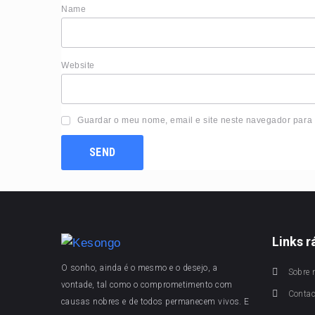
Nam
Website
Guardar o meu nome, email e site neste navegador para
Links r
O sonho, ainda é o mesmo e o desejo, a
Sobre 
vontade, tal como o comprometimento com
Conta
causas nobres e de todos permanecem vivos. E