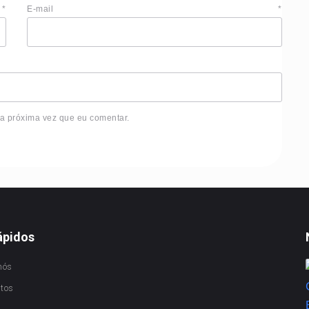
e
*
E-mail
*
 a próxima vez que eu comentar.
ápidos
nós
ctos