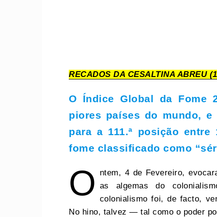
RECADOS DA CESALTINA ABREU (1
O Índice Global da Fome 2
piores países do mundo, e 
para a 111.ª posição entre
fome classificado como “sér
O
ntem, 4 de Fevereiro, evoca
as algemas do colonialis
colonialismo foi, de facto, v
No hino, talvez — tal como o poder po