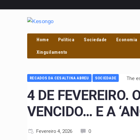
Home
Política
Sociedade
Economia
PROCURAR
Xinguilamento
RECADOS DA CESALTINA ABREU
SOCIEDADE
The es
4 DE FEVEREIRO. 
VENCIDO… E A ‘A
Fevereiro 4, 2026
0