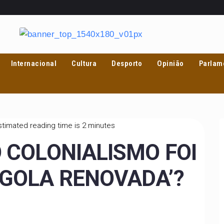
Internacional
Cultura
Desporto
Opinião
Parlam
timated reading time is 2 minutes
O COLONIALISMO FOI
NGOLA RENOVADA’?