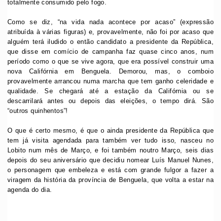
totalmente consumido pelo fogo.
Como se diz, “na vida nada acontece por acaso” (expressão
atribuída à várias figuras) e, provavelmente, não foi por acaso que
alguém terá iludido o então candidato a presidente da República,
que disse em comício de campanha faz quase cinco anos, num
período como o que se vive agora, que era possível construir uma
nova Califórnia em Benguela. Demorou, mas, o comboio
provavelmente arrancou numa marcha que tem ganho celeridade e
qualidade. Se chegará até a estação da Califórnia ou se
descarrilará antes ou depois das eleições, o tempo dirá. São
“outros quinhentos”!
O que é certo mesmo, é que o ainda presidente da República que
tem já visita agendada para também ver tudo isso, nasceu no
Lobito num mês de Março, e foi também noutro Março, seis dias
depois do seu aniversário que decidiu nomear Luís Manuel Nunes,
o personagem que embeleza e está com grande fulgor a fazer a
viragem da história da província de Benguela, que volta a estar na
agenda do dia.