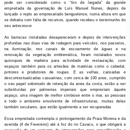
pode ser considerado como o “tiro de largada” da grande
empreitada da governação de Luís Manuel Nunes, depois de
lançado o repto ao empresariado benguelense, numa altura em que
se debatia com falta de recursos, quando recebeu o testemunho do
seu antecessor.
As barracas instaladas desapareceram e depois de intervenções
profundas nas duas vias de rodagem para veículos, nos passeios,
na iluminação, nos canais de escoamento de águas e na
renovação da vegetação emblemática, foram instalados novos
quiosques de madeira para actividade de restauração, com
espaços também para os artesãos de matérias como o cabedal,
pintores e produtores de roupas. E as velhas, cansadas e
descontextualizadas casuarinas, com cerca de 100 anos, cumprido
o seu papel sobretudo de retenção da areia da costa, estão a ser
substituídas por palmeiras imperiais que emprestam àquele
aspaço, uma imagem de melhor simbiose entre o mar, as pessoas
e todo o ambiente envolvente de infraestruturas, muitas delas
também seculares, que estão igualmente a ser recuperadas.
Essa empreitada contempla o prolongamento da Praia Morena e da
avenida (4 de Fevereiro) até à foz do rio Cavaco, o que obrigará a