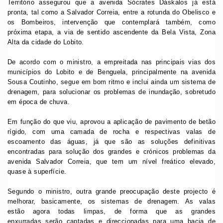
Território assegurou que a avenida Sócrates Dáskalos já está
pronta, tal como a Salvador Correia, entre a rotunda do Obelisco e
os Bombeiros, intervenção que contemplará também, como
próxima etapa, a via de sentido ascendente da Bela Vista, Zona
Alta da cidade do Lobito.
De acordo com o ministro, a empreitada nas principais vias dos
municípios do Lobito e de Benguela, principalmente na avenida
Sousa Coutinho, segue em bom ritmo e inclui ainda um sistema de
drenagem, para solucionar os problemas de inundação, sobretudo
em época de chuva.
Em função do que viu, aprovou a aplicação de pavimento de betão
rígido, com uma camada de rocha e respectivas valas de
escoamento das águas, já que são as soluções definitivas
encontradas para solução dos grandes e crónicos problemas da
avenida Salvador Correia, que tem um nível freático elevado,
quase à superfície.
Segundo o ministro, outra grande preocupação deste projecto é
melhorar, basicamente, os sistemas de drenagem. As valas
estão agora todas limpas, de forma que as grandes
enxurradas serão captadas e direccionadas para uma bacia de