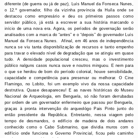
diferente (de guerra ou já de paz), Luís Manuel da Fonseca Nunes,
o 12.º governador, filho da vizinha província da Huíla onde se
destacou como empresário e deu os primeiros passos como
servidor público, já está a escrever a sua história marcando o
início de uma nova era. Agora, os períodos de governação serão
analisados com a marca do “antes” e o “depois” do governador Luís
Manuel da Fonseca Nunes. Afinal, em 46 anos de independência
nunca se viu tanta disponibilização de recursos e tanto empenho
para travar o elevado nível de degradação que se atingiu em quase
tudo. A densidade populacional cresceu, mas o investimento
público nalguns casos nunca ouve e noutros minguou. E nem para
o que se herdou de bom do período colonial, houve sensibilidade,
capacidade e competência para preservar ou melhorar. O Cine
Flamingo, no Lobito, foi um exemplo vivo da nossa capacidade
destrutiva. Quase desapareceu! E as naves históricas do Museu
Nacional de Arqueologia, em Benguela, só não foram derrubadas
por ordem de um governador enfermeiro que passou por Benguela,
graças à pronta intervenção do arqueológo Pais Pinto junto do
então presidente da República. Entretanto, nessa viagem pelo
tempo de desmandos, o edifício de madeira de dois andares
conhecido como o Cabo Submarino, que dividia muros com o
edifício onde funciona o Governo Provincial, ficou pelo caminho