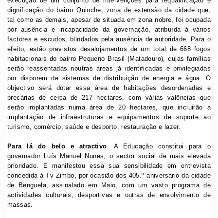
execução de um conjunto de intervenções para requalificação e
dignificação do bairro Quioche, zona de extensão da cidade que,
tal como as demais, apesar de situada em zona nobre, foi ocupada
por ausência e incapacidade da governação, atribuída à vários
factores e escudos, blindados pela ausência de autoridade. Para o
efeito, estão previstos desalojamentos de um total de 668 fogos
habitacionais do bairro Pequeno Brasil (Matadouro), cujas famílias
serão reassentadas noutras áreas já identificadas e privilegiadas
por disporem de sistemas de distribuição de energia e água. O
objectivo será dotar essa área de habitações desordenadas e
precárias de cerca de 217 hectares, com várias valências que
serão implantadas numa área de 20 hectares, que incluirão a
implantação de infraestruturas e equipamentos de suporte ao
turismo, comércio, saúde e desporto, restauração e lazer.
Para lá do belo e atractivo
. A Educação constitui para o
governador Luís Manuel Nunes, o sector social de mais elevada
prioridade. E manifestou essa sua sensibilidade em entrevista
concedida à Tv Zimbo, por ocasião dos 405.º aniversário da cidade
de Benguela, assinalado em Maio, com um vasto programa de
actividades culturais, desportivas e outras de envolvimento de
massas.