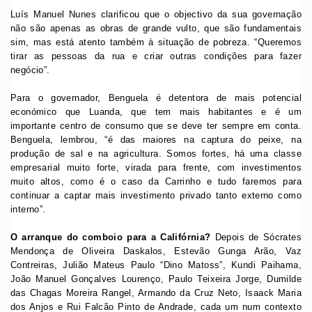
Luís Manuel Nunes clarificou que o objectivo da sua governação
não são apenas as obras de grande vulto, que são fundamentais
sim, mas está atento também à situação de pobreza. “Queremos
tirar as pessoas da rua e criar outras condições para fazer
negócio”.
Para o governador, Benguela é detentora de mais potencial
económico que Luanda, que tem mais habitantes e é um
importante centro de consumo que se deve ter sempre em conta.
Benguela, lembrou, “é das maiores na captura do peixe, na
produção de sal e na agricultura. Somos fortes, há uma classe
empresarial muito forte, virada para frente, com investimentos
muito altos, como é o caso da Carrinho e tudo faremos para
continuar a captar mais investimento privado tanto externo como
interno”.
O arranque do comboio para a Califórnia?
Depois de Sócrates
Mendonça de Oliveira Daskalos, Estevão Gunga Arão, Vaz
Contreiras, Julião Mateus Paulo “Dino Matoss”, Kundi Paihama,
João Manuel Gonçalves Lourenço, Paulo Teixeira Jorge, Dumilde
das Chagas Moreira Rangel, Armando da Cruz Neto, Isaack Maria
dos Anjos e Rui Falcão Pinto de Andrade, cada um num contexto