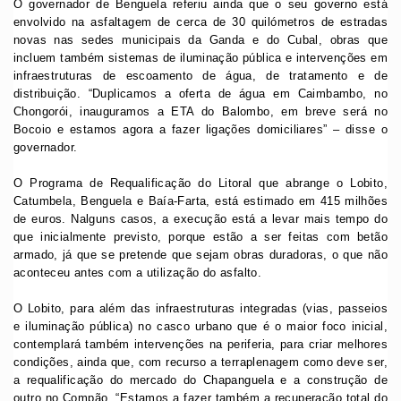
O governador de Benguela referiu ainda que o seu governo está
envolvido na asfaltagem de cerca de 30 quilómetros de estradas
novas nas sedes municipais da Ganda e do Cubal, obras que
incluem também sistemas de iluminação pública e intervenções em
infraestruturas de escoamento de água, de tratamento e de
distribuição. “Duplicamos a oferta de água em Caimbambo, no
Chongorói, inauguramos a ETA do Balombo, em breve será no
Bocoio e estamos agora a fazer ligações domiciliares” – disse o
governador.
O Programa de Requalificação do Litoral que abrange o Lobito,
Catumbela, Benguela e Baía-Farta, está estimado em 415 milhões
de euros. Nalguns casos, a execução está a levar mais tempo do
que inicialmente previsto, porque estão a ser feitas com betão
armado, já que se pretende que sejam obras duradoras, o que não
aconteceu antes com a utilização do asfalto.
O Lobito, para além das infraestruturas integradas (vias, passeios
e iluminação pública) no casco urbano que é o maior foco inicial,
contemplará também intervenções na periferia, para criar melhores
condições, ainda que, com recurso a terraplenagem como deve ser,
a requalificação do mercado do Chapanguela e a construção de
outro no Compão. “Estamos a fazer também a recuperação total do