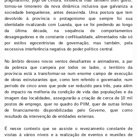
pragmatismo, jogo de cintura, influência mas também bom gosto,
tornou-se timoneiro da nova dinâmica inclusiva que galvaniza a
sociedade benguelense, antes desavinda. Uma postura que tem
devolvido à província o protagonismo que sempre foi sua
identidade rivalizando com Luanda, que se foi perdendo ao longo
da última década, na sequência de comportamentos
desagregadores e de constante conflitualidade, alimentados não só
por estilos egocentristas de governação, mas também, pela
excessiva interferência negativa do poder político central.
No âmbito desses novos ventos desafiantes e animadores, a par
da pobreza que campeia por todos os lados, o território da
província está a transformar-se num enorme campo de execução
de obras estruturantes que, como tem referido o governador, num
período de cinco anos que pode ser reduzido para três, para além
do impacto na melhoria da condição de vida das populações e da
imagem das localidades, assegurarão a criação de cerca de 10 mil
postos de emprego, quer no quadro do PIIM, quer de outras linhas
de financiamento disponibilizadas pelo Governo, quer como
resultado da intervenção de entidades externas.
É nesse contexto que se assiste o revezamento constante de
visitas à vários níveis e a realização de eventos e reuniões de